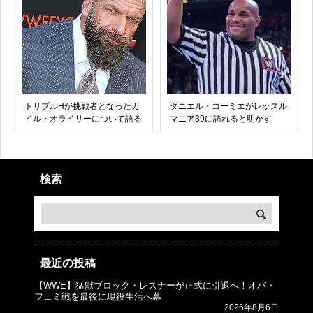
トリプルHが挑戦者となったカ
ダニエル・コーミエがレッスル
イル・オライリーについて語る
マニア39に訪れると明かす
検索
最近の投稿
【WWE】猛獣ブロック・レスナーが正式に引退へ！オバ・
© プロレスJunkie ～WWEの最新情報 USA～
フェミ戦を最後に現役生活へ幕
2026年8月6日