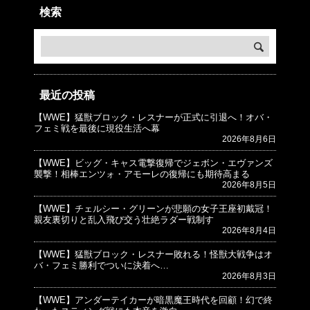
検索
最近の投稿
【WWE】猛獣ブロック・レスナーが正式に引退へ！オバ・
© プロレスJunkie ～WWEの最新情報 USA～
フェミ戦を最後に現役生活へ幕
2026年8月6日
【WWE】ビッグ・キャス電撃復帰でジェボン・エヴァンズ
襲撃！相棒エンツォ・アモーレの復帰にも期待高まる
2026年8月5日
【WWE】チェルシー・グリーンが悲願の女子王座初戴冠！
親友裏切りと乱入飛び交う壮絶ラダー戦制す
2026年8月4日
【WWE】猛獣ブロック・レスナー敗れる！怪獣大戦争はオ
バ・フェミ勝利でついに決着へ…
2026年8月3日
【WWE】アンダーテイカーが暗黒魔王時代を回顧！幻で終