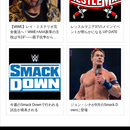
【WWE】レイ・ミステリオ完
レッスルマニア37のメインイベ
全復活へ！WWE×AAA新章の主
ントが明らかになる UP DATE
役は“619”――親子抗争からメ
キシコ市場席巻まで、伝説のル
チャドール新時代始動！
今週のSmack Downで行われる
ジョン・シナが9月のSmack D
試合が発表される
ownに登場