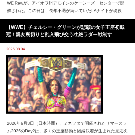
WE Rawが、アイオワ州デモインのケーシーズ・センターで開
催された。この日は、長年不遇が続いていたLAナイトが現役世
界ヘビー級王者ローマン・レインズとの抗争を示唆したほか、
ベッキー・リンチが久々の復帰を果たすなど、多くの名場面が
【WWE】チェルシー・グリーンが悲願の女子王座初戴
冠！親友裏切りと乱入飛び交う壮絶ラダー戦制す
2026.08.04
2026年6月3日（日本時間）、ミネソタで開催されたサマースラ
ム2026のDay2は、多くの王座移動と因縁決着が生まれた見応え