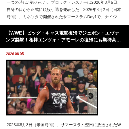
一つの時代が終わった。ブロック・レスナーは2026年8月5日、
自身の口から正式に現役引退を発表した。2026年8月2日（日本
時間）、ミネソタで開催されたサマースラムDay1で、ナイジェ
リアの怪獣ことオバ・フェミとのヘル・イン・ア・セル戦に敗
れたブロック・レスナー。壮絶な肉弾戦
【WWE】ビッグ・キャス電撃復帰でジェボン・エヴァ
ンズ襲撃！相棒エンツォ・アモーレの復帰にも期待高ま
る
2026.08.05
2026年8月3日（米国時間）、サマースラム翌日に放送されたW