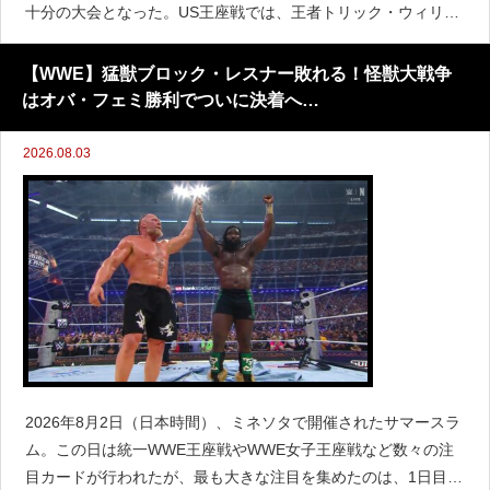
十分の大会となった。US王座戦では、王者トリック・ウィリア
ムズが突如WWEへ復帰した超大型選手バロン・コービンの前に
敗れ、US王座を明け渡す無念の結果となった。
【WWE】猛獣ブロック・レスナー敗れる！怪獣大戦争
はオバ・フェミ勝利でついに決着へ…
2026.08.03
2026年8月2日（日本時間）、ミネソタで開催されたサマースラ
ム。この日は統一WWE王座戦やWWE女子王座戦など数々の注
目カードが行われたが、最も大きな注目を集めたのは、1日目の