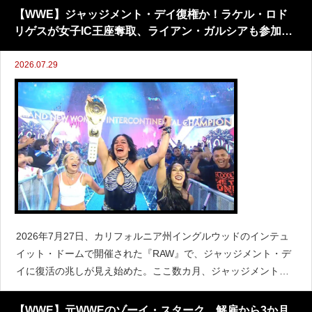
は世界ヘビー級王座を手にすることへ強い自信を抱いているよ
【WWE】ジャッジメント・デイ復権か！ラケル・ロド
う
リゲスが女子IC王座奪取、ライアン・ガルシアも参加
か！
2026.07.29
2026年7月27日、カリフォルニア州イングルウッドのインテュ
イット・ドームで開催された『RAW』で、ジャッジメント・デ
イに復活の兆しが見え始めた。ここ数カ月、ジャッジメント・
デイは苦しい戦いを強いられていた。リーダーともいえるリ
ヴ・モーガンはクイーン・オブ・ザ・リングでイヨ・スカイ
【WWE】元WWEのゾーイ・スターク、解雇から3か月