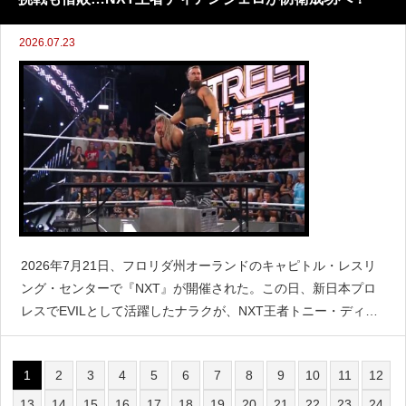
2026.07.23
2026年7月21日、フロリダ州オーランドのキャピトル・レスリ
ング・センターで『NXT』が開催された。この日、新日本プロ
レスでEVILとして活躍したナラクが、NXT王者トニー・ディア
ンジェロの持つNXT王座に挑戦した。試合はノーDQルールのス
トリートファイト戦で行われ、ナラクはかつて
1
2
3
4
5
6
7
8
9
10
11
12
13
14
15
16
17
18
19
20
21
22
23
24