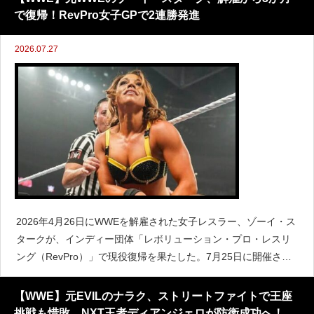
で復帰！RevPro女子GPで2連勝発進
2026.07.27
2026年4月26日にWWEを解雇された女子レスラー、ゾーイ・ス
タークが、インディー団体「レボリューション・プロ・レスリ
ング（RevPro）」で現役復帰を果たした。7月25日に開催され
た「RevPro女子グランプリトーナメント」に出場したゾーイ
は、1回戦でゼウクシスと対戦。持ち前のレスリング
【WWE】元EVILのナラク、ストリートファイトで王座
挑戦も惜敗…NXT王者ディアンジェロが防衛成功へ！