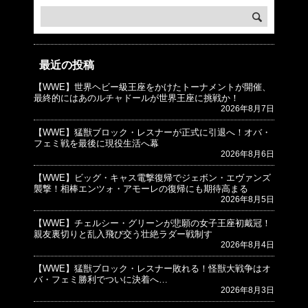
最近の投稿
【WWE】世界ヘビー級王座をかけたトーナメントが開催、
© プロレスJunkie ～WWEの最新情報 USA～
最終的にはあのルチャドールが世界王座に挑戦か！
2026年8月7日
【WWE】猛獣ブロック・レスナーが正式に引退へ！オバ・
フェミ戦を最後に現役生活へ幕
2026年8月6日
【WWE】ビッグ・キャス電撃復帰でジェボン・エヴァンズ
襲撃！相棒エンツォ・アモーレの復帰にも期待高まる
2026年8月5日
【WWE】チェルシー・グリーンが悲願の女子王座初戴冠！
親友裏切りと乱入飛び交う壮絶ラダー戦制す
2026年8月4日
【WWE】猛獣ブロック・レスナー敗れる！怪獣大戦争はオ
バ・フェミ勝利でついに決着へ…
2026年8月3日