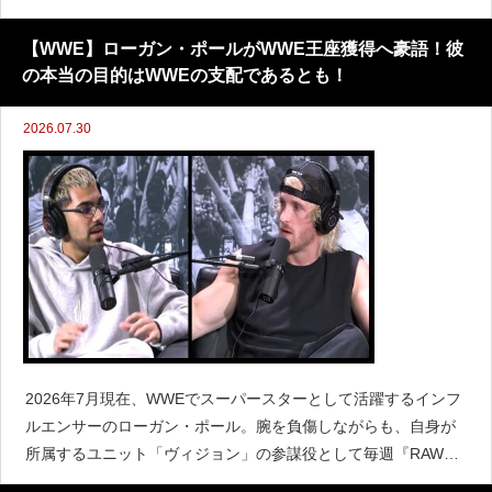
メインイベントで実現したブロック・レスナーvsオバ・フェミ
のヘル・イン・ア・セル戦だった。レスナーの地元・
【WWE】ローガン・ポールがWWE王座獲得へ豪語！彼
の本当の目的はWWEの支配であるとも！
2026.07.30
2026年7月現在、WWEでスーパースターとして活躍するインフ
ルエンサーのローガン・ポール。腕を負傷しながらも、自身が
所属するユニット「ヴィジョン」の参謀役として毎週『RAW』
に登場している。そんなローガンは、将来的にWWE王座、また