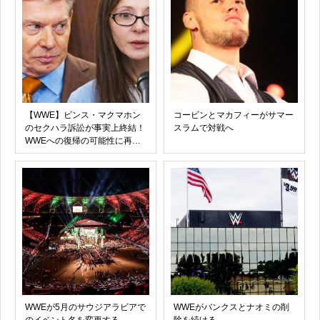
【WWE】ビンス・マクマホン
コービンとマカフィーがサマー
のセクハラ訴訟が事実上終結！
スラムで対戦へ
WWEへの復帰の可能性に再び
注目
WWEが5月のサウジアラビアで
WWEがバンクスとナオミの削