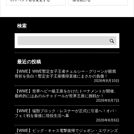
のイベント名を変更する
除を続ける
検索
最近の投稿
【WWE】WWE暫定女子王者チェルシー・グリーンが眼窩
© プロレスJunkie ～WWEの最新情報 USA～
骨折を告白！暫定女子王座獲得直後にまさかの負傷！
2026年8月10日
【WWE】世界ヘビー級王座をかけたトーナメントが開催、
最終的にはあのルチャドールが世界王座に挑戦か！
2026年8月7日
【WWE】猛獣ブロック・レスナーが正式に引退へ！オバ・
フェミ戦を最後に現役生活へ幕
2026年8月6日
【WWE】ビッグ・キャス電撃復帰でジェボン・エヴァンズ