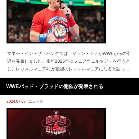
マネー・イン・ザ・バンクでは、ジョン・シナがWWEからの引
退を発表しました。来年2025年にフェアウェルツアーを行うと
し、レッスルマニア41が最後のレッスルマニアになると語って
います。イベント終了後の記者会見でシナは、引退後もWWEに
関わり続けるかどうか尋ねられました。「ここ
WWEバッド・ブラッドの開催が発表される
2024.07.07
ニュース