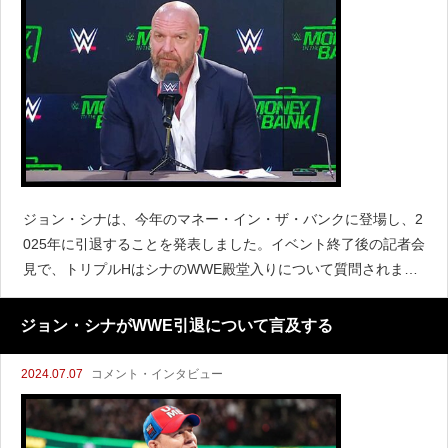
ジョン・シナは、今年のマネー・イン・ザ・バンクに登場し、2
025年に引退することを発表しました。イベント終了後の記者会
見で、トリプルHはシナのWWE殿堂入りについて質問されまし
た。「ジョン・シナは将来殿堂入りするのか？ああ、我々が彼
をそうするかもしれないが、絶対そうだ。私はそう考えて
ジョン・シナがWWE引退について言及する
2024.07.07
コメント・インタビュー