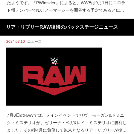
たようです。『PWInsider』によると、WWEは9月1日にコロラ
ド州デンバーでNXTノーマーシーを開催する予定であると伝え
ています。ノーマーシーは1999年から2008年までメインロスタ
ーのPPVとして使用され、その後20
リア・リプリーRAW復帰のバックステージニュース
2024.07.10
ニュース
7月8日のRAWでは、メインイベントでリヴ・モーガン&ドミニ
ク・ミステリオが、ゼリーナ・ベガ&レイ・ミステリオに勝利し
ました。その後4月に負傷して以来となるリア・リプリーが復帰