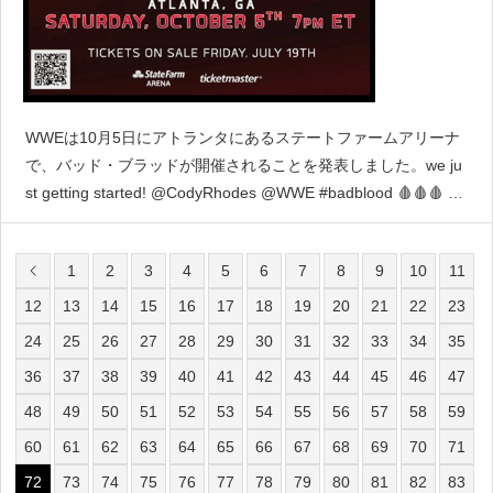
WWEは10月5日にアトランタにあるステートファームアリーナ
で、バッド・ブラッドが開催されることを発表しました。we ju
st getting started! @CodyRhodes @WWE #badblood 🩸🩸🩸 pi
c.twitter.com/EmKMRsLz3Z&mdash;
1
2
3
4
5
6
7
8
9
10
11
12
13
14
15
16
17
18
19
20
21
22
23
24
25
26
27
28
29
30
31
32
33
34
35
36
37
38
39
40
41
42
43
44
45
46
47
48
49
50
51
52
53
54
55
56
57
58
59
60
61
62
63
64
65
66
67
68
69
70
71
72
73
74
75
76
77
78
79
80
81
82
83