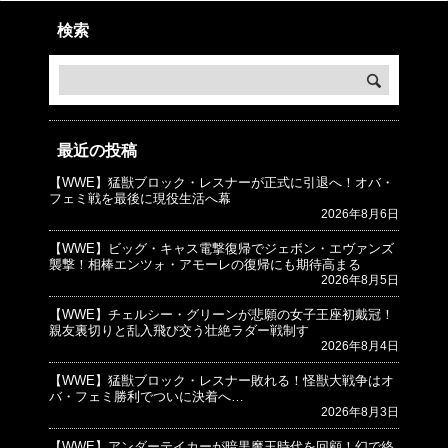
検索
最近の投稿
【WWE】猛獣ブロック・レスナーが正式に引退へ！オバ・
© プロレスJunkie ～WWEの最新情報 USA～
フェミ戦を最後に現役生活へ幕
2026年8月6日
【WWE】ビッグ・キャス電撃復帰でジェボン・エヴァンズ
襲撃！相棒エンツォ・アモーレの復帰にも期待高まる
2026年8月5日
【WWE】チェルシー・グリーンが悲願の女子王座初戴冠！
親友裏切りと乱入飛び交う壮絶ラダー戦制す
2026年8月4日
【WWE】猛獣ブロック・レスナー敗れる！怪獣大戦争はオ
バ・フェミ勝利でついに決着へ…
2026年8月3日
【WWE】アンダーテイカーが暗黒魔王時代を回顧！幻で終