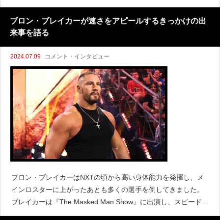
し、リング上でドミニクと対峙しました。『Fightful』による
と、リプリーの復帰は1ヵ月近く前から検討され
ブロン・ブレイカーが速さをアピールするきっかけの出
来事を語る
2024.07.09
コメント・インタビュー
ブロン・ブレイカーはNXTの頃から高い身体能力を発揮し、メ
インロスターに上がったあとも多くの選手を倒してきました。
ブレイカーは『The Masked Man Show』に出演し、スピードの
速さをアピールするきっかけになった出来事について語ってい