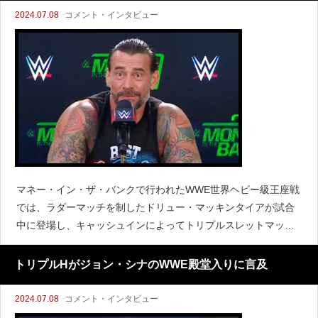
2024.07.08
コメント・インタビュー
マネー・イン・ザ・バンクで行われたWWE世界ヘビー級王座戦
では、ラダーマッチを制したドリュー・マッキンタイアが試合
中に登場し、キャッシュインによってトリプルスレットマッチ
に変更されました。しかしCMパンクが登場してマッキンタイア
を攻撃し、王座獲得を阻止しました。CMパンクはロイヤルラ
トリプルHがジョン・シナのWWE殿堂入りに言及
2024.07.08
コメント・インタビュー