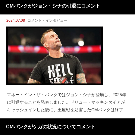
ます。「一度だけダークマッチをやったこと
CMパンクがジョン・シナの引退にコメント
2024.07.08
コメント・インタビュー
マネー・イン・ザ・バンクではジョン・シナが登場し、2025年
に引退することを発表しました。ドリュー・マッキンタイアが
キャッシュインした後に、王座戦を妨害したCMパンクは終了後
の記者会見で、シナの引退について語りました。「すぐに彼に
メールして、挨拶する前に帰るなよって言ったんだ。彼は『
CMパンクがケガの状況についてコメント