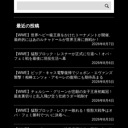
最近の投稿
【WWE】世界ヘビー級王座をかけたトーナメントが開催、
© プロレスJunkie ～WWEの最新情報 USA～
最終的にはあのルチャドールが世界王座に挑戦か！
2026年8月7日
【WWE】猛獣ブロック・レスナーが正式に引退へ！オバ・
フェミ戦を最後に現役生活へ幕
2026年8月6日
【WWE】ビッグ・キャス電撃復帰でジェボン・エヴァンズ
襲撃！相棒エンツォ・アモーレの復帰にも期待高まる
2026年8月5日
【WWE】チェルシー・グリーンが悲願の女子王座初戴冠！
親友裏切りと乱入飛び交う壮絶ラダー戦制す
2026年8月4日
【WWE】猛獣ブロック・レスナー敗れる！怪獣大戦争はオ
バ・フェミ勝利でついに決着へ…
2026年8月3日