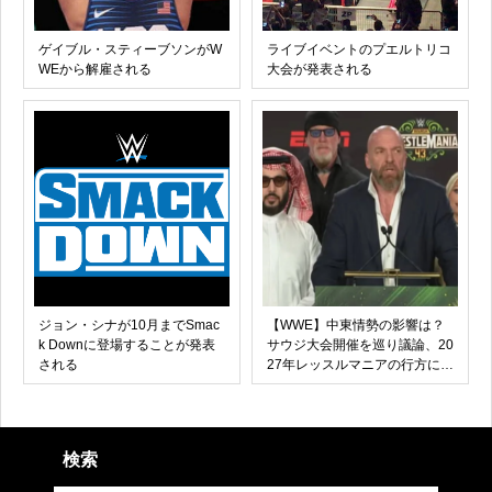
ゲイブル・スティーブソンがW
ライブイベントのプエルトリコ
WEから解雇される
大会が発表される
ジョン・シナが10月までSmac
【WWE】中東情勢の影響は？
k Downに登場することが発表
サウジ大会開催を巡り議論、20
される
27年レッスルマニアの行方にも
注目集まる！
検索