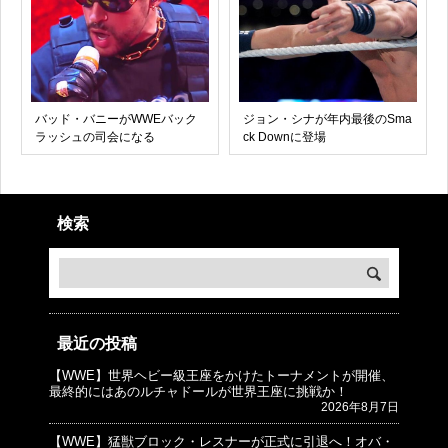
バッド・バニーがWWEバック
ジョン・シナが年内最後のSma
ラッシュの司会になる
ck Downに登場
検索
最近の投稿
【WWE】世界ヘビー級王座をかけたトーナメントが開催、
© プロレスJunkie ～WWEの最新情報 USA～
最終的にはあのルチャドールが世界王座に挑戦か！
2026年8月7日
【WWE】猛獣ブロック・レスナーが正式に引退へ！オバ・