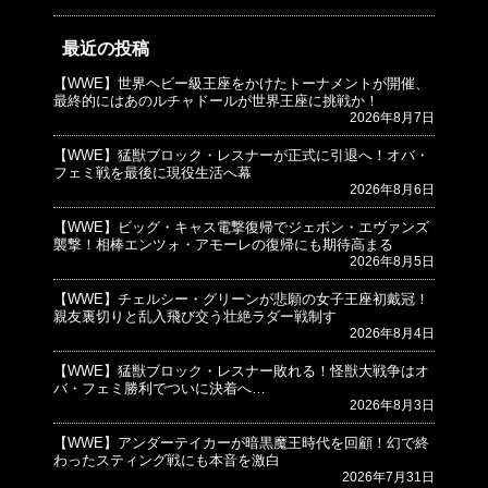
最近の投稿
【WWE】世界ヘビー級王座をかけたトーナメントが開催、
© プロレスJunkie ～WWEの最新情報 USA～
最終的にはあのルチャドールが世界王座に挑戦か！
2026年8月7日
【WWE】猛獣ブロック・レスナーが正式に引退へ！オバ・
フェミ戦を最後に現役生活へ幕
2026年8月6日
【WWE】ビッグ・キャス電撃復帰でジェボン・エヴァンズ
襲撃！相棒エンツォ・アモーレの復帰にも期待高まる
2026年8月5日
【WWE】チェルシー・グリーンが悲願の女子王座初戴冠！
親友裏切りと乱入飛び交う壮絶ラダー戦制す
2026年8月4日
【WWE】猛獣ブロック・レスナー敗れる！怪獣大戦争はオ
バ・フェミ勝利でついに決着へ…
2026年8月3日
【WWE】アンダーテイカーが暗黒魔王時代を回顧！幻で終
わったスティング戦にも本音を激白
2026年7月31日