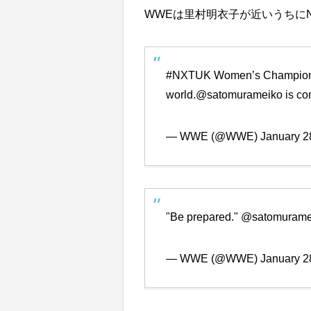
WWEは里村明衣子が近いうちにN
#NXTUK
Women’s Champio
world.
@satomurameiko
is co
— WWE (@WWE)
January 2
"Be prepared."
@satomurame
— WWE (@WWE)
January 2