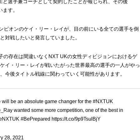
Eと選手兼コーチとして契約したことが報じられ、その後
います。
チャンピオンのケイ・リー・レイが、目の前にいる全ての選手を倒
と対戦したいと発言していました。
明衣子の存在は間違いなくNXT UKの女性ディビジョンにおけるゲ
ケイ・リー・レイが戦いたがった世界最高の選手の一人がやっ
、今後タイトル戦線に関わっていく可能性があります。
 will be an absolute game changer for the
#NXTUK
e_Ray
wanted some more competition, one of the best in
eNXTUK
#BePrepared
https://t.co/9p9TsulBjY
y 28, 2021