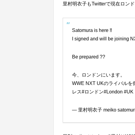
里村明衣子もTwitterで現在ロ
Satomura is here ‼️
I signed and will be joining
Be prepared ??
今、ロンドンにいます。
WWE NXT UKのライバル
レス
#ロンドン
#London
#UK
— 里村明衣子 meiko satomura