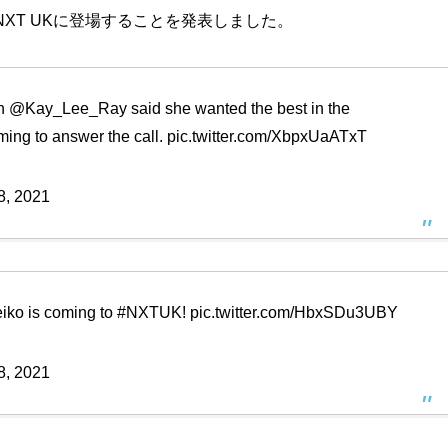
XT UKに登場することを発表しました。
n
@Kay_Lee_Ray
said she wanted the best in the
ming to answer the call.
pic.twitter.com/XbpxUaATxT
8, 2021
iko
is coming to
#NXTUK
!
pic.twitter.com/HbxSDu3UBY
8, 2021