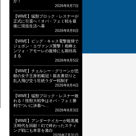
か！
2026年8月7日
【WWE】猛獣ブロック・レスナーが
正式に引退へ！オバ・フェミ戦を最
後に現役生活へ幕
2026年8月6日
【WWE】ビッグ・キャス電撃復帰で
ジェボン・エヴァンズ襲撃！相棒エ
ンツォ・アモーレの復帰にも期待高
まる
2026年8月5日
【WWE】チェルシー・グリーンが悲
願の女子王座初戴冠！親友裏切りと
乱入飛び交う壮絶ラダー戦制す
2026年8月4日
【WWE】猛獣ブロック・レスナー敗
れる！怪獣大戦争はオバ・フェミ勝
利でついに決着へ…
2026年8月3日
【WWE】アンダーテイカーが暗黒魔
王時代を回顧！幻で終わったスティ
ング戦にも本音を激白
2026年7月31日