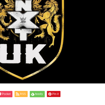
Pocket
RSS
feedly
Pin it