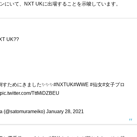
ンドンにいて、NXT UKに出場することを示唆しています。
 NXT UK??
を倒すためにきました✨✨✨
#NXTUK
#WWE
#仙女
#女子プロ
pic.twitter.com/TttMiDZBEU
 (@satomurameiko)
January 28, 2021