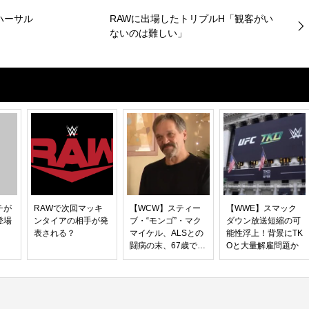
ハーサル
RAWに出場したトリプルH「観客がい
ないのは難しい」
チが
RAWで次回マッキ
【WCW】スティー
【WWE】スマック
登場
ンタイアの相手が発
ブ・“モンゴ”・マク
ダウン放送短縮の可
表される？
マイケル、ALSとの
能性浮上！背景にTK
闘病の末、67歳で逝
Oと大量解雇問題か
去