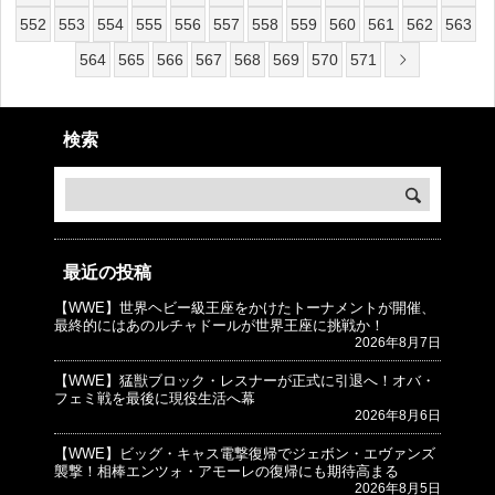
552
553
554
555
556
557
558
559
560
561
562
563
564
565
566
567
568
569
570
571
検索
最近の投稿
【WWE】世界ヘビー級王座をかけたトーナメントが開催、
© プロレスJunkie ～WWEの最新情報 USA～
最終的にはあのルチャドールが世界王座に挑戦か！
2026年8月7日
【WWE】猛獣ブロック・レスナーが正式に引退へ！オバ・
フェミ戦を最後に現役生活へ幕
2026年8月6日
【WWE】ビッグ・キャス電撃復帰でジェボン・エヴァンズ
襲撃！相棒エンツォ・アモーレの復帰にも期待高まる
2026年8月5日