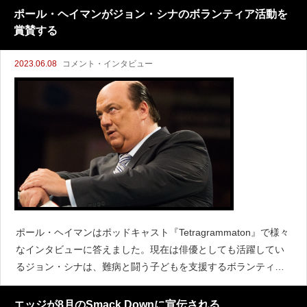
ズとのストーリーをスタートさせた経緯につい
ポール・ヘイマンがジョン・シナのボランティア活動を
賞賛する
2023.06.08
コメント・インタビュー
ポール・ヘイマンはポッドキャスト『Tetragrammaton』で様々
なインタビューに答えました。現在は俳優としても活躍してい
るジョン・シナは、難病と闘う子どもを支援するボランティア
団体のメイク・ア・ウィッシュの活動に以前から力を入れてい
ます。当初シナは活動を公にすることを望まなかっ
エッジが8月のSmack Downに宣伝される