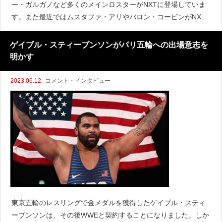
ー・ガルガノなど多くのメインロスターがNXTに登場していま
す。また最近ではムスタファ・アリやバロン・コービンがNXT
に登場しました。そして先週には元NXTチャンピオンのブロ
ン・ブレイカーが、初代NXTチャンピオンのセス・ロリン
ゲイブル・スティーブンソンがパリ五輪への出場意志を
明かす
2023.06.12
コメント・インタビュー
東京五輪のレスリングで金メダルを獲得したゲイブル・スティ
ーブンソンは、その後WWEと契約することになりました。しか