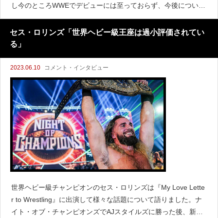
し今のところWWEでデビューには至っておらず、今後について
はまだ明らかとなっていません。スティーブンソンは『Associa
ted Press』のインタビューで、現在の状況
セス・ロリンズ「世界ヘビー級王座は過小評価されてい
る」
2023.06.10
コメント・インタビュー
世界ヘビー級チャンピオンのセス・ロリンズは『My Love Lette
r to Wrestling』に出演して様々な話題について語りました。ナ
イト・オブ・チャンピオンズでAJスタイルズに勝った後、新し