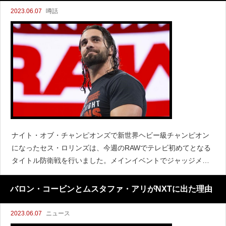
2023.06.07
噂話
ナイト・オブ・チャンピオンズで新世界ヘビー級チャンピオン
になったセス・ロリンズは、今週のRAWでテレビ初めてとなる
タイトル防衛戦を行いました。メインイベントでジャッジメン
ト・デイのダミアン・プリーストと対戦し、勝利してタイトル
防衛に成功しています。『Better Wrestling
バロン・コービンとムスタファ・アリがNXTに出た理由
2023.06.07
ニュース