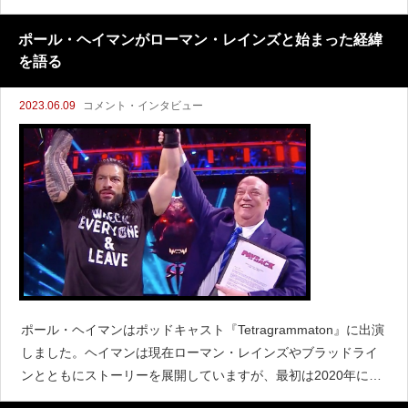
いタイトルをトリプルHから手渡されることになりました。ロリ
ンズはトリプルHとの世界ヘ
ポール・ヘイマンがローマン・レインズと始まった経緯
を語る
2023.06.09
コメント・インタビュー
ポール・ヘイマンはポッドキャスト『Tetragrammaton』に出演
しました。ヘイマンは現在ローマン・レインズやブラッドライ
ンとともにストーリーを展開していますが、最初は2020年にレ
インズとペアを組んだことが始まりでした。ヘイマンはレイン