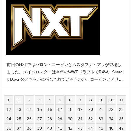
前回のNXTではバロン・コービンとムスタファ・アリが登場し
ました。メインロスターは今年のWWEドラフトでRAW、Smac
k Downのどちらかに指名されているものの、コービンとアリは
フリーエージェントとなりました。そのためNXTに登場するこ
とは可能になりましたが、『Fightful』
1
2
3
4
5
6
7
8
9
10
11
12
13
14
15
16
17
18
19
20
21
22
23
24
25
26
27
28
29
30
31
32
33
34
35
36
37
38
39
40
41
42
43
44
45
46
47