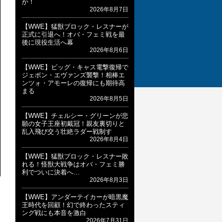
か！
2026年8月7日
【WWE】猛獣ブロック・レスナーが
正式に引退へ！オバ・フェミ戦を最
後に現役生活へ幕
2026年8月6日
【WWE】ビッグ・キャス電撃復帰で
ジェボン・エヴァンズ襲撃！相棒エ
ンツォ・アモーレの復帰にも期待高
まる
2026年8月5日
【WWE】チェルシー・グリーンが悲
願の女子王座初戴冠！親友裏切りと
乱入飛び交う壮絶ラダー戦制す
2026年8月4日
【WWE】猛獣ブロック・レスナー敗
れる！怪獣大戦争はオバ・フェミ勝
利でついに決着へ…
2026年8月3日
【WWE】アンダーテイカーが暗黒魔
王時代を回顧！幻で終わったスティ
ング戦にも本音を激白
2026年7月31日