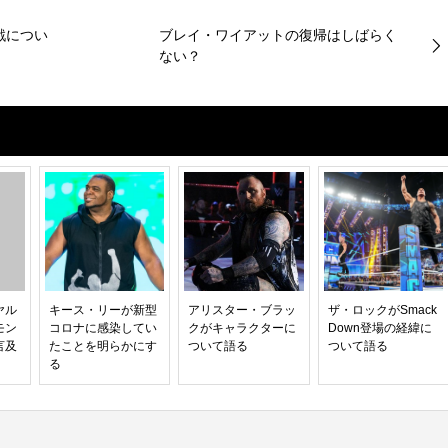
戦につい
ブレイ・ワイアットの復帰はしばらく
ない？
ヤル
キース・リーが新型
アリスター・ブラッ
ザ・ロックがSmack
モン
コロナに感染してい
クがキャラクターに
Down登場の経緯に
言及
たことを明らかにす
ついて語る
ついて語る
る