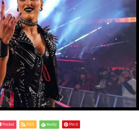
Pocket
RSS
feedly
Pin it