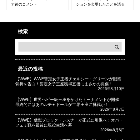
ア後のコメント
ションを欠場したことを語る
検索
最近の投稿
【WWE】WWE暫定女子王者チェルシー・グリーンが眼窩
© プロレスJunkie ～WWEの最新情報 USA～
骨折を告白！暫定女子王座獲得直後にまさかの負傷！
2026年8月10日
【WWE】世界ヘビー級王座をかけたトーナメントが開催、
最終的にはあのルチャドールが世界王座に挑戦か！
2026年8月7日
【WWE】猛獣ブロック・レスナーが正式に引退へ！オバ・
フェミ戦を最後に現役生活へ幕
2026年8月6日