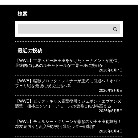
検索
最近の投稿
【WWE】世界ヘビー級王座をかけたトーナメントが開催、
© プロレスJunkie ～WWEの最新情報 USA～
最終的にはあのルチャドールが世界王座に挑戦か！
2026年8月7日
【WWE】猛獣ブロック・レスナーが正式に引退へ！オバ・
フェミ戦を最後に現役生活へ幕
2026年8月6日
【WWE】ビッグ・キャス電撃復帰でジェボン・エヴァンズ
襲撃！相棒エンツォ・アモーレの復帰にも期待高まる
2026年8月5日
【WWE】チェルシー・グリーンが悲願の女子王座初戴冠！
親友裏切りと乱入飛び交う壮絶ラダー戦制す
2026年8月4日