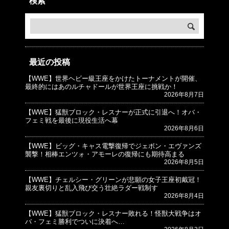
検索
最近の投稿
【WWE】世界ヘビー級王座をかけたトーナメントが開催、
© プロレスJunkie ～WWEの最新情報 USA～
最終的にはあのルチャドールが世界王座に挑戦か！
2026年8月7日
【WWE】猛獣ブロック・レスナーが正式に引退へ！オバ・
フェミ戦を最後に現役生活へ幕
2026年8月6日
【WWE】ビッグ・キャス電撃復帰でジェボン・エヴァンズ
襲撃！相棒エンツォ・アモーレの復帰にも期待高まる
2026年8月5日
【WWE】チェルシー・グリーンが悲願の女子王座初戴冠！
親友裏切りと乱入飛び交う壮絶ラダー戦制す
2026年8月4日
【WWE】猛獣ブロック・レスナー敗れる！怪獣大戦争はオ
バ・フェミ勝利でついに決着へ…