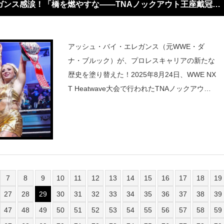
ガンス感涙！「橋を燃やすな――TNAノックアウト王座戴冠の
アッシュ・バイ・エレガンス（元WWE・ダ
ナ・ブルック）が、プロレスキャリアの新たな
歴史を塗り替えた！2025年8月24日、WWE NX
T Heatwave大会で行われたTNAノックアウト
世界王座・三つ巴戦で、堂々の戴冠を果たした
のだ。対戦相手は現王者ジェイシー・ジェイン
（NXT）、そしてTNAからマ
7
8
9
10
11
12
13
14
15
16
17
18
19
27
28
29
30
31
32
33
34
35
36
37
38
39
47
48
49
50
51
52
53
54
55
56
57
58
59