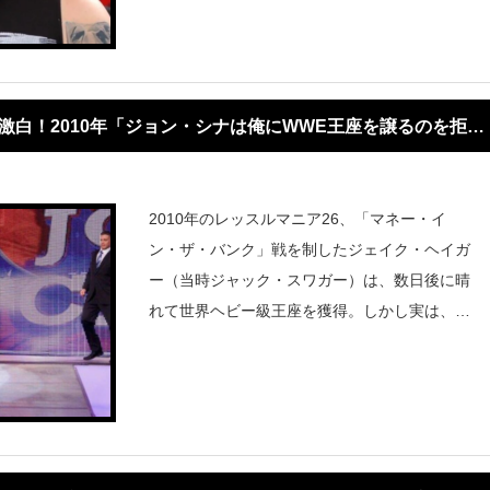
「何段階にわたるのか
激白！2010年「ジョン・シナは俺にWWE王座を譲るのを拒否
2010年のレッスルマニア26、「マネー・イ
ン・ザ・バンク」戦を制したジェイク・ヘイガ
ー（当時ジャック・スワガー）は、数日後に晴
れて世界ヘビー級王座を獲得。しかし実は、そ
の裏で“もう一つのシナリオ”が動いていた。な
んと本来はWWE王者ジョン・シナへのキャッ
シュインが予定されていたが、ヘイガーによれ
ば