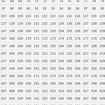
67
68
69
70
71
72
73
74
75
76
77
78
79
87
88
89
90
91
92
93
94
95
96
97
98
99
107
108
109
110
111
112
113
114
115
116
117
118
119
127
128
129
130
131
132
133
134
135
136
137
138
139
147
148
149
150
151
152
153
154
155
156
157
158
159
167
168
169
170
171
172
173
174
175
176
177
178
179
187
188
189
190
191
192
193
194
195
196
197
198
199
207
208
209
210
211
212
213
214
215
216
217
218
219
227
228
229
230
231
232
233
234
235
236
237
238
239
247
248
249
250
251
252
253
254
255
256
257
258
259
267
268
269
270
271
272
273
274
275
276
277
278
279
287
288
289
290
291
292
293
294
295
296
297
298
299
307
308
309
310
311
312
313
314
315
316
317
318
319
327
328
329
330
331
332
333
334
335
336
337
338
339