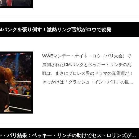
大の舞台レッスルマニアで“死を演じる”という
大役
Mパンクを張り倒す！激熱リング舌戦がロウで勃発
WWEマンデー・ナイト・ロウ（パリ大会）で
展開されたCMパンクとベッキー・リンチの乱
戦は、まさにプロレス界のドラマの真骨頂だ！
きっかけは「クラッシュ・イン・パリ」の世界
ヘビー級王座戦での物議を醸した結末。ベッキ
ー・リンチの介入によってCMパンクが王座を
失うという、見る者の心をざわつかせる事件か
ら始ま
イン・パリ結果：ベッキー・リンチの助けでセス・ロリンズが世