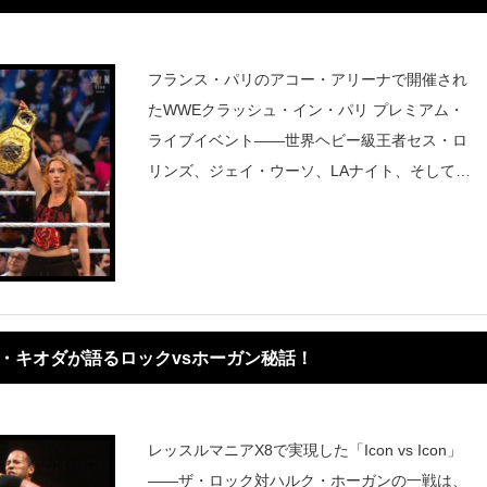
フランス・パリのアコー・アリーナで開催され
たWWEクラッシュ・イン・パリ プレミアム・
ライブイベント――世界ヘビー級王者セス・ロ
リンズ、ジェイ・ウーソ、LAナイト、そしてC
Mパンクが激突した4WAY戦は、とにかく波乱
万丈の乱戦となった！序盤からCMパンクがジ
ェイ・ウーソを場外に蹴り出し、LAナイトと
ク・キオダが語るロックvsホーガン秘話！
レッスルマニアX8で実現した「Icon vs Icon」
――ザ・ロック対ハルク・ホーガンの一戦は、