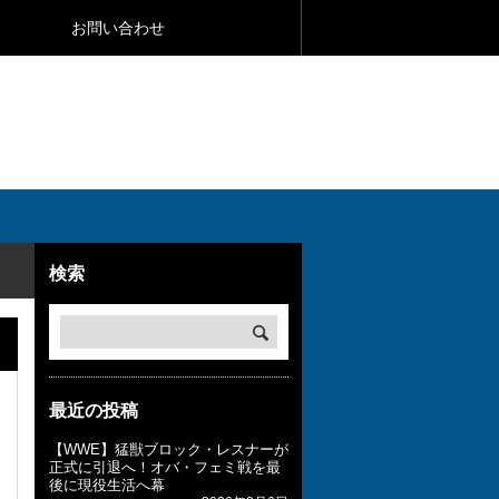
お問い合わせ
検索
最近の投稿
【WWE】猛獣ブロック・レスナーが
正式に引退へ！オバ・フェミ戦を最
後に現役生活へ幕