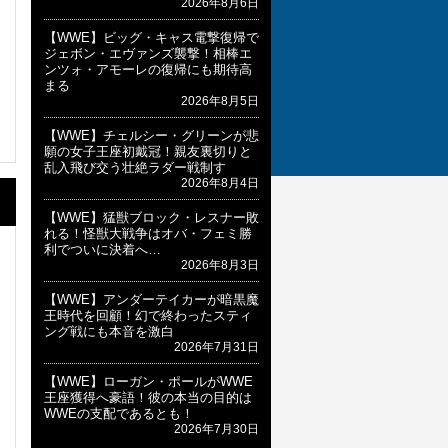
2026年8月6日
【WWE】ビッグ・キャス電撃復帰で
ジェボン・エヴァンズ襲撃！相棒エ
ンツォ・アモーレの復帰にも期待高
まる
2026年8月5日
【WWE】チェルシー・グリーンが悲
願の女子王座初戴冠！親友裏切りと
乱入飛び交う壮絶ラダー戦制す
2026年8月4日
【WWE】猛獣ブロック・レスナー敗
れる！怪獣大戦争はオバ・フェミ勝
利でついに決着へ…
2026年8月3日
【WWE】アンダーテイカーが暗黒魔
王時代を回顧！幻で終わったスティ
ング戦にも本音を激白
2026年7月31日
【WWE】ローガン・ポールがWWE
王座獲得へ豪語！彼の本当の目的は
WWEの支配であるとも！
2026年7月30日