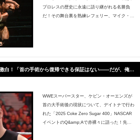
プロレスの歴史に永遠に語り継がれる名勝負
だ！その舞台裏を熟練レフェリー、マイク・キ
オダがポッドキャストで熱く振り返る。ホーガ
ンとの対話、そして会場の“奇跡的”なムードチ
ェンジ――すべてが伝説を形作った瞬
が激白！「首の手術から復帰できる保証はない――だが、俺は
WWEスーパースター、ケビン・オーエンズが
首の大手術後の現状について、デイトナで行わ
れた「2025 Coke Zero Sugar 400」NASCAR
イベントのQ&amp;Aで赤裸々に語った！先月
受けたのは“首の固定術（ネックフュージョ
ン）”。術前から「どれほど深刻になるのか」