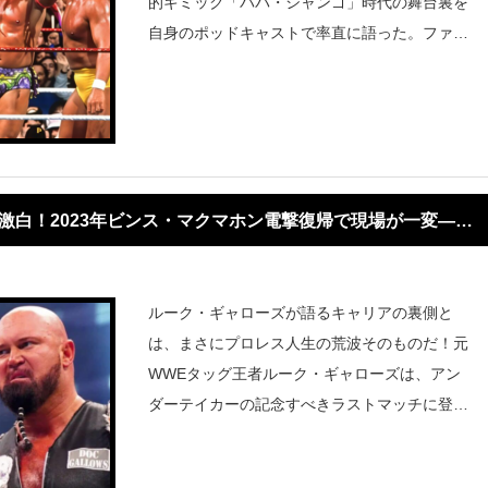
的ギミック「パパ・シャンゴ」時代の舞台裏を
自身のポッドキャストで率直に語った。ファン
の間で語り草となっているレッスルマニアVIII
での「介入遅れ」について、ライトは「自分の
せいではないし、誰からも怒られなかった。現
場
激白！2023年ビンス・マクマホン電撃復帰で現場が一変―
”
ルーク・ギャローズが語るキャリアの裏側と
は、まさにプロレス人生の荒波そのものだ！元
WWEタッグ王者ルーク・ギャローズは、アン
ダーテイカーの記念すべきラストマッチに登場
した直後、わずか11日で突然の解雇に直面。O
Cとしてカール・アンダーソンと再結成し、最