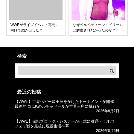
WWEがライブイベント再開に
なぜベルベティーン・ドリーム
向けて動き出した？
は解雇されなかったのか？
検索
最近の投稿
【WWE】世界ヘビー級王座をかけたトーナメントが開催、
© プロレスJunkie ～WWEの最新情報 USA～
最終的にはあのルチャドールが世界王座に挑戦か！
2026年8月7日
【WWE】猛獣ブロック・レスナーが正式に引退へ！オバ・
フェミ戦を最後に現役生活へ幕
2026年8月6日