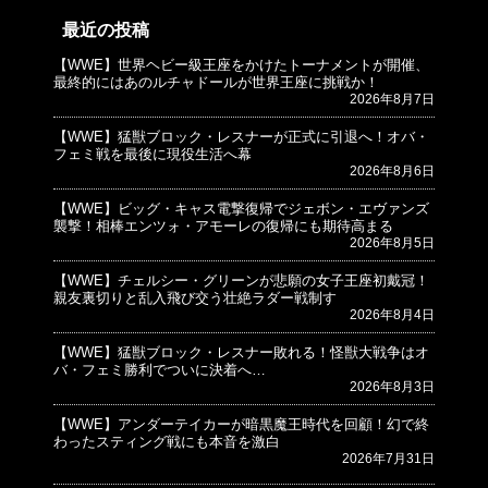
最近の投稿
【WWE】世界ヘビー級王座をかけたトーナメントが開催、
© プロレスJunkie ～WWEの最新情報 USA～
最終的にはあのルチャドールが世界王座に挑戦か！
2026年8月7日
【WWE】猛獣ブロック・レスナーが正式に引退へ！オバ・
フェミ戦を最後に現役生活へ幕
2026年8月6日
【WWE】ビッグ・キャス電撃復帰でジェボン・エヴァンズ
襲撃！相棒エンツォ・アモーレの復帰にも期待高まる
2026年8月5日
【WWE】チェルシー・グリーンが悲願の女子王座初戴冠！
親友裏切りと乱入飛び交う壮絶ラダー戦制す
2026年8月4日
【WWE】猛獣ブロック・レスナー敗れる！怪獣大戦争はオ
バ・フェミ勝利でついに決着へ…
2026年8月3日
【WWE】アンダーテイカーが暗黒魔王時代を回顧！幻で終
わったスティング戦にも本音を激白
2026年7月31日