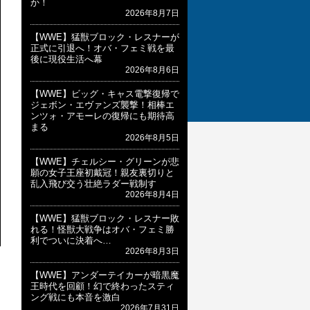
か！
2026年8月7日
【WWE】猛獣ブロック・レスナーが
正式に引退へ！オバ・フェミ戦を最
後に現役生活へ幕
2026年8月6日
【WWE】ビッグ・キャス電撃復帰で
ジェボン・エヴァンズ襲撃！相棒エ
ンツォ・アモーレの復帰にも期待高
まる
2026年8月5日
【WWE】チェルシー・グリーンが悲
願の女子王座初戴冠！親友裏切りと
乱入飛び交う壮絶ラダー戦制す
2026年8月4日
【WWE】猛獣ブロック・レスナー敗
れる！怪獣大戦争はオバ・フェミ勝
利でついに決着へ…
2026年8月3日
【WWE】アンダーテイカーが暗黒魔
王時代を回顧！幻で終わったスティ
ング戦にも本音を激白
2026年7月31日