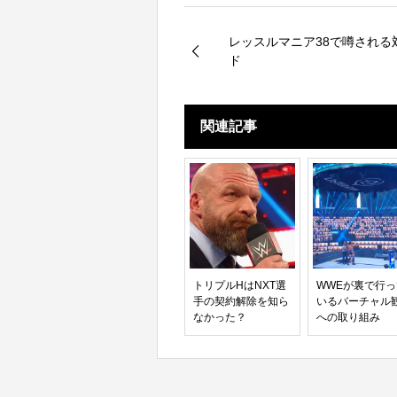
レッスルマニア38で噂される
ド
関連記事
トリプルHはNXT選
WWEが裏で行
手の契約解除を知ら
いるバーチャル
なかった？
への取り組み