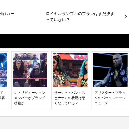
対戦カー
ロイヤルランブルのプランはまだ決ま
っていない？
って
レトリビューション
サーシャ・バンクス
アリスター・ブラッ
観客
メンバーがブランド
とナオミの状況は悪
クのバックステージ
移籍か
くなっている？
ニュース