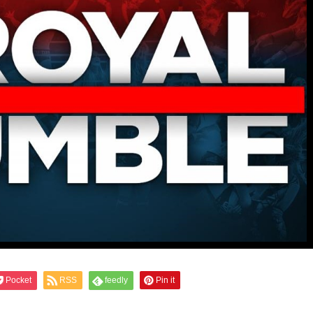
Pocket
RSS
feedly
Pin it