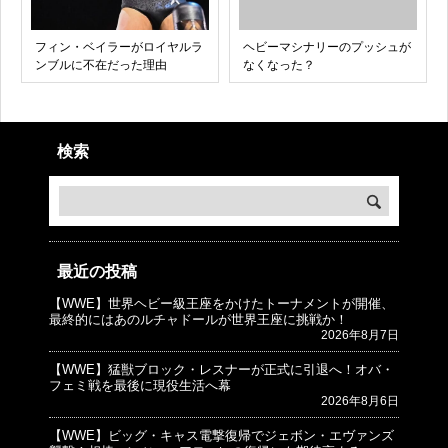
フィン・ベイラーがロイヤルラ
ヘビーマシナリーのプッシュが
ンブルに不在だった理由
なくなった？
検索
最近の投稿
【WWE】世界ヘビー級王座をかけたトーナメントが開催、
© プロレスJunkie ～WWEの最新情報 USA～
最終的にはあのルチャドールが世界王座に挑戦か！
2026年8月7日
【WWE】猛獣ブロック・レスナーが正式に引退へ！オバ・
フェミ戦を最後に現役生活へ幕
2026年8月6日
【WWE】ビッグ・キャス電撃復帰でジェボン・エヴァンズ