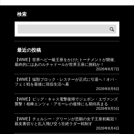
検索
最近の投稿
【WWE】世界ヘビー級王座をかけたトーナメントが開催、
© プロレスJunkie ～WWEの最新情報 USA～
最終的にはあのルチャドールが世界王座に挑戦か！
2026年8月7日
【WWE】猛獣ブロック・レスナーが正式に引退へ！オバ・
フェミ戦を最後に現役生活へ幕
2026年8月6日
【WWE】ビッグ・キャス電撃復帰でジェボン・エヴァンズ
襲撃！相棒エンツォ・アモーレの復帰にも期待高まる
2026年8月5日
【WWE】チェルシー・グリーンが悲願の女子王座初戴冠！
親友裏切りと乱入飛び交う壮絶ラダー戦制す
2026年8月4日