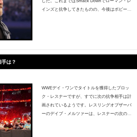
した。これまではSmack Downでローマン・レ
インズと抗争してきたものの、今後はボビー・
ラシュリーとの対戦が噂されています。『PWI
nsider』によると、レスナーはチャンピオンに
なったことで
相手は？
WWEデイ・ワンでタイトルを獲得したブロッ
ク・レスナーですが、すでに次の抗争相手は計
画されているようです。レスリングオブザーバ
ーのデイブ・メルツァーは、レスナーの次の対
戦相手としてボビー・ラシュリーが予定されて
いると伝えています。デイ・ワンで行われたフ