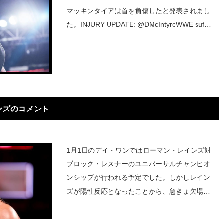
マッキンタイアは首を負傷したと発表されまし
た。INJURY UPDATE: @DMcIntyreWWE suffe
red a cervical neck strain with severe contusi
ンズのコメント
1月1日のデイ・ワンではローマン・レインズ対
ブロック・レスナーのユニバーサルチャンピオ
ンシップが行われる予定でした。しかしレイン
ズが陽性反応となったことから、急きょ欠場す
ることが決定しました。欠場が決定したレイン
ズはTwitterでコメントしています。I yearn to p