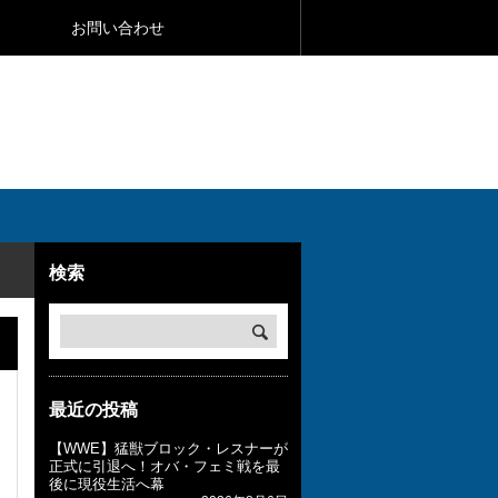
お問い合わせ
検索
最近の投稿
【WWE】猛獣ブロック・レスナーが
正式に引退へ！オバ・フェミ戦を最
後に現役生活へ幕