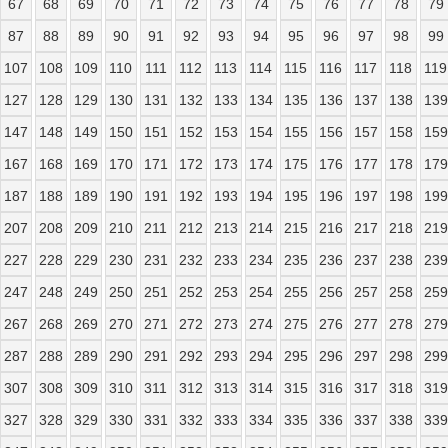
67
68
69
70
71
72
73
74
75
76
77
78
79
87
88
89
90
91
92
93
94
95
96
97
98
99
107
108
109
110
111
112
113
114
115
116
117
118
119
127
128
129
130
131
132
133
134
135
136
137
138
139
147
148
149
150
151
152
153
154
155
156
157
158
159
167
168
169
170
171
172
173
174
175
176
177
178
179
187
188
189
190
191
192
193
194
195
196
197
198
199
207
208
209
210
211
212
213
214
215
216
217
218
219
227
228
229
230
231
232
233
234
235
236
237
238
239
247
248
249
250
251
252
253
254
255
256
257
258
259
267
268
269
270
271
272
273
274
275
276
277
278
279
287
288
289
290
291
292
293
294
295
296
297
298
299
307
308
309
310
311
312
313
314
315
316
317
318
319
327
328
329
330
331
332
333
334
335
336
337
338
339