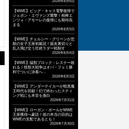
2026年8月6日
【WWE】ビッグ・キャス電撃復帰で
ジェボン・エヴァンズ襲撃！相棒エ
ンツォ・アモーレの復帰にも期待高
まる
2026年8月5日
【WWE】チェルシー・グリーンが悲
願の女子王座初戴冠！親友裏切りと
乱入飛び交う壮絶ラダー戦制す
2026年8月4日
【WWE】猛獣ブロック・レスナー敗
れる！怪獣大戦争はオバ・フェミ勝
利でついに決着へ…
2026年8月3日
【WWE】アンダーテイカーが暗黒魔
王時代を回顧！幻で終わったスティ
ング戦にも本音を激白
2026年7月31日
【WWE】ローガン・ポールがWWE
王座獲得へ豪語！彼の本当の目的は
WWEの支配であるとも！
2026年7月30日