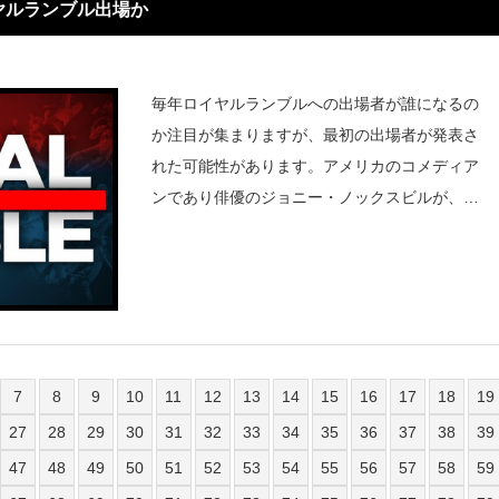
ヤルランブル出場か
毎年ロイヤルランブルへの出場者が誰になるの
か注目が集まりますが、最初の出場者が発表さ
れた可能性があります。アメリカのコメディア
ンであり俳優のジョニー・ノックスビルが、男
子ロイヤルランブル戦への出場に向けてトレー
ニングを開始したとInstagramで言及しまし
た。Johnny Knox
7
8
9
10
11
12
13
14
15
16
17
18
19
27
28
29
30
31
32
33
34
35
36
37
38
39
47
48
49
50
51
52
53
54
55
56
57
58
59