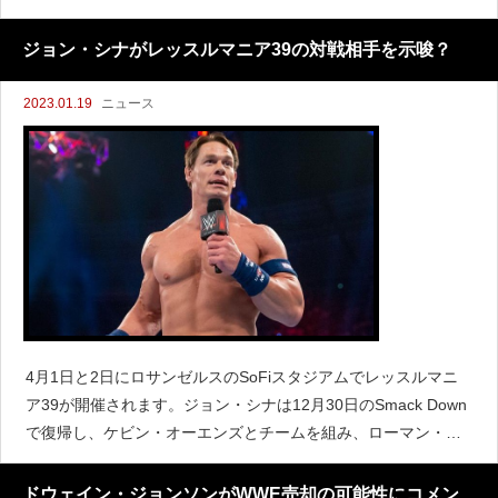
て聞かれ、いずれ復帰すると考えていたことを明らかにしまし
た。「内側にいると、これから起こるかもしれない
ジョン・シナがレッスルマニア39の対戦相手を示唆？
2023.01.19
ニュース
4月1日と2日にロサンゼルスのSoFiスタジアムでレッスルマニ
ア39が開催されます。ジョン・シナは12月30日のSmack Down
で復帰し、ケビン・オーエンズとチームを組み、ローマン・レ
インズ&サミ・ゼインと対戦しました。今後についてはまだ明ら
かにされていないものの、レッスルマニア
ドウェイン・ジョンソンがWWE売却の可能性にコメン