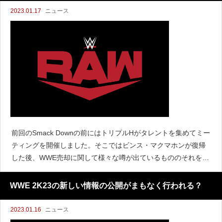
2023.01.17
ニュース
前回のSmack Downの前にはトリプルHがタレントを集めてミー
ティングを開催しました。そこではビンス・マクマホンが復帰
した後、WWE売却に関して様々な噂が出ているもののそれを信
じないように、さらにクリエイティブに影響することはないと
伝えられました。そして今週のRAWでも収録前にミ
WWE 2K23の新しい情報の公開がまもなく行われる？
2023.01.16
ニュース