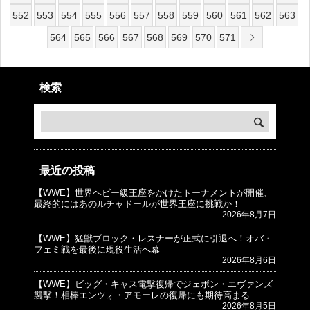
552
553
554
555
556
557
558
559
560
561
562
563
564
565
566
567
568
569
570
571
検索
最近の投稿
【WWE】世界ヘビー級王座をかけたトーナメントが開催、
© プロレスJunkie ～WWEの最新情報 USA～
最終的にはあのルチャドールが世界王座に挑戦か！
2026年8月7日
【WWE】猛獣ブロック・レスナーが正式に引退へ！オバ・
フェミ戦を最後に現役生活へ幕
2026年8月6日
【WWE】ビッグ・キャス電撃復帰でジェボン・エヴァンズ
襲撃！相棒エンツォ・アモーレの復帰にも期待高まる
2026年8月5日