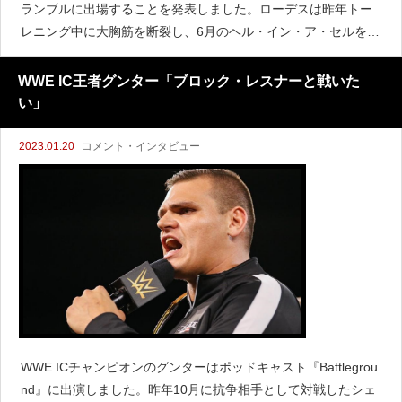
ランブルに出場することを発表しました。ローデスは昨年トー
レニング中に大胸筋を断裂し、6月のヘル・イン・ア・セルを最
後に欠場していました。『WrestleVotes』は、ローデスがサプ
ライズでロイヤルランブルに復帰するのではなく
WWE IC王者グンター「ブロック・レスナーと戦いた
い」
2023.01.20
コメント・インタビュー
WWE ICチャンピオンのグンターはポッドキャスト『Battlegrou
nd』に出演しました。昨年10月に抗争相手として対戦したシェ