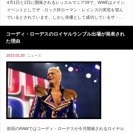
4月1日と2日に開催されるレッスルマニア39で、WWEはメイン
イベントとしてザ・ロック対ローマン・レインズの実現を望ん
でいるとされています。しかし俳優として成功しているザ・ロ
ックのスケジュールがタイトなこともあり、レッスルマニアの
メインイベントはまだ正式に決定していません。レスリング
コーディ・ローデスのロイヤルランブル出場が発表され
た理由
2023.01.20
ニュース
前回のRAWではコーディ・ローデスが今月開催されるロイヤル