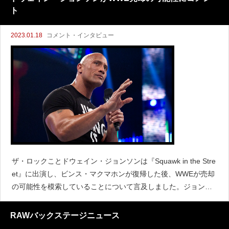
ト
2023.01.18
コメント・インタビュー
ザ・ロックことドウェイン・ジョンソンは『Squawk in the Stre
et』に出演し、ビンス・マクマホンが復帰した後、WWEが売却
の可能性を模索していることについて言及しました。ジョンソ
ンはWWE売却の可能性について質問されて次のように語ってい
ます。Former profess
RAWバックステージニュース