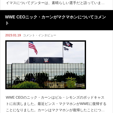
イマスについてグンターは、素晴らしい選手だと語っていま
す。「個人的にシェイマスは素晴らしい相手だと思っている。
なぜなら常によりケンカ腰な試合が好きだから
WWE CEOニック・カーンがマクマホンについてコメン
ト
2023.01.19
コメント・インタビュー
WWE CEOのニック・カーンはビル・シモンズのポッドキャス
トに出演しました。最近ビンス・マクマホンがWWEに復帰する
ことになりました。カーンはマクマホンが復帰したことについ