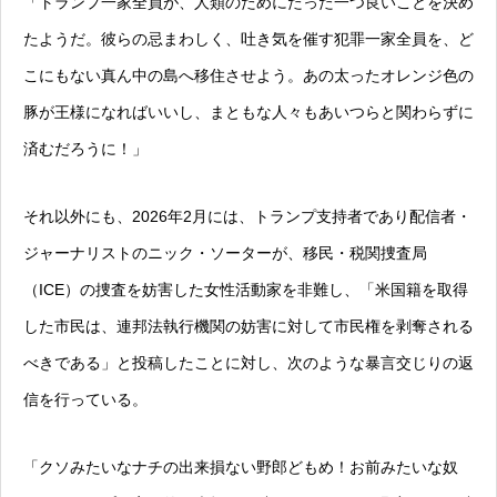
「トランプ一家全員が、人類のためにたった一つ良いことを決め
たようだ。彼らの忌まわしく、吐き気を催す犯罪一家全員を、ど
こにもない真ん中の島へ移住させよう。あの太ったオレンジ色の
豚が王様になればいいし、まともな人々もあいつらと関わらずに
済むだろうに！」
それ以外にも、2026年2月には、トランプ支持者であり配信者・
ジャーナリストのニック・ソーターが、移民・税関捜査局
（ICE）の捜査を妨害した女性活動家を非難し、「米国籍を取得
した市民は、連邦法執行機関の妨害に対して市民権を剥奪される
べきである」と投稿したことに対し、次のような暴言交じりの返
信を行っている。
「クソみたいなナチの出来損ない野郎どもめ！お前みたいな奴