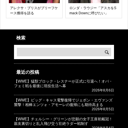
アレクサ・ブリスがブリーフケ
ロンダ・ラウジー「アスカをS
ース獲得を語る
mack Downに呼びたい」
検索
最近の投稿
【WWE】猛獣ブロック・レスナーが正式に引退へ！オバ・
© プロレスJunkie ～WWEの最新情報 USA～
フェミ戦を最後に現役生活へ幕
2026年8月6日
【WWE】ビッグ・キャス電撃復帰でジェボン・エヴァンズ
襲撃！相棒エンツォ・アモーレの復帰にも期待高まる
2026年8月5日
【WWE】チェルシー・グリーンが悲願の女子王座初戴冠！
親友裏切りと乱入飛び交う壮絶ラダー戦制す