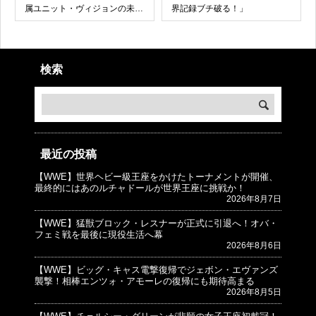
属ユニット・ヴィジョンの未来
界記録ブチ破る！」
はどうなるのか！
検索
最近の投稿
【WWE】世界ヘビー級王座をかけたトーナメントが開催、
© プロレスJunkie ～WWEの最新情報 USA～
最終的にはあのルチャドールが世界王座に挑戦か！
2026年8月7日
【WWE】猛獣ブロック・レスナーが正式に引退へ！オバ・
フェミ戦を最後に現役生活へ幕
2026年8月6日
【WWE】ビッグ・キャス電撃復帰でジェボン・エヴァンズ
襲撃！相棒エンツォ・アモーレの復帰にも期待高まる
2026年8月5日