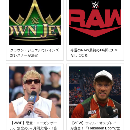
クラウン・ジュエルでレインズ
今週のRAW最初の1時間はCM
対レスナーが決定
なしになる
【WWE】悪童・ローガンポー
【AEW】ウィル・オスプレイ
ル、無念の6ヶ月間欠場へ！所
が宣言！「Forbidden Doorで世