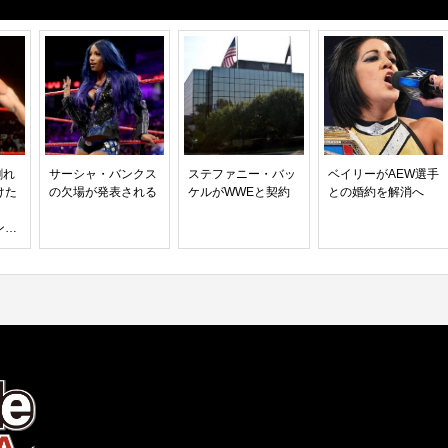
割れ
サーシャ・バンクス
ステファニー・バッ
ベイリーがAEW選手
けた
の欠場が発表される
ケルがWWEと契約
との婚約を解消へ
ン、
％を
に戦