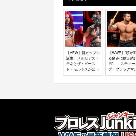
【AEW】新カップル
【WWE】“頭が
誕生 メルセデス・
る痛みに耐え続
モネとザ・ビース
男”――スティー
ト・モルトスが公認
ブ・ブラックマ
交際スタート
WWE時代の80
壮絶な苦悩と共
った真実