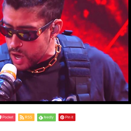
Pocket
RSS
feedly
Pin it