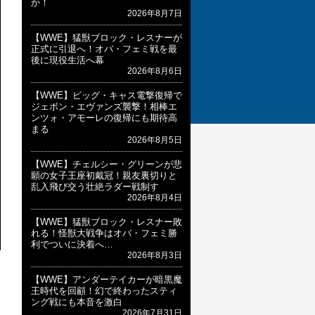
か！
2026年8月7日
【WWE】猛獣ブロック・レスナーが
正式に引退へ！オバ・フェミ戦を最
後に現役生活へ幕
2026年8月6日
【WWE】ビッグ・キャス電撃復帰で
ジェボン・エヴァンズ襲撃！相棒エ
ンツォ・アモーレの復帰にも期待高
まる
2026年8月5日
【WWE】チェルシー・グリーンが悲
願の女子王座初戴冠！親友裏切りと
乱入飛び交う壮絶ラダー戦制す
2026年8月4日
【WWE】猛獣ブロック・レスナー敗
れる！怪獣大戦争はオバ・フェミ勝
利でついに決着へ…
2026年8月3日
【WWE】アンダーテイカーが暗黒魔
王時代を回顧！幻で終わったスティ
ング戦にも本音を激白
2026年7月31日