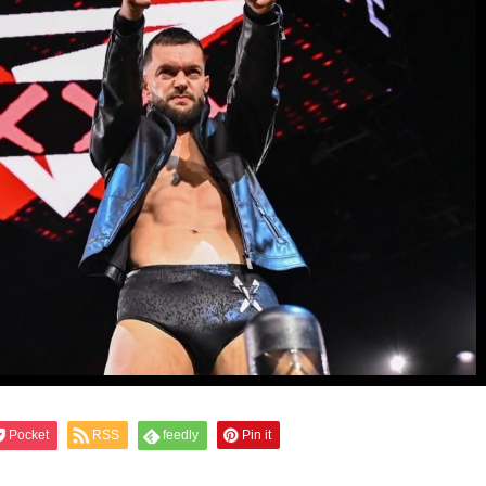
Pocket
RSS
feedly
Pin it