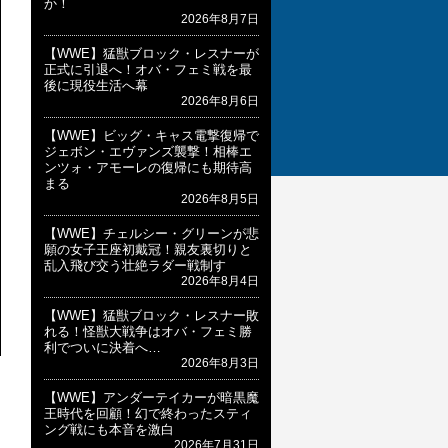
か！
2026年8月7日
【WWE】猛獣ブロック・レスナーが
正式に引退へ！オバ・フェミ戦を最
後に現役生活へ幕
2026年8月6日
【WWE】ビッグ・キャス電撃復帰で
ジェボン・エヴァンズ襲撃！相棒エ
ンツォ・アモーレの復帰にも期待高
まる
2026年8月5日
【WWE】チェルシー・グリーンが悲
願の女子王座初戴冠！親友裏切りと
乱入飛び交う壮絶ラダー戦制す
2026年8月4日
【WWE】猛獣ブロック・レスナー敗
れる！怪獣大戦争はオバ・フェミ勝
利でついに決着へ…
2026年8月3日
【WWE】アンダーテイカーが暗黒魔
王時代を回顧！幻で終わったスティ
ング戦にも本音を激白
2026年7月31日