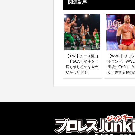
関連記事
【TNA】ムース激白
【WWE】リッ
「TNAの可能性を一
ホランド、WW
度も信じるのをやめ
団後にGoFund
なかったぜ！」
立！家族支援の
ファンが立ち上
る！