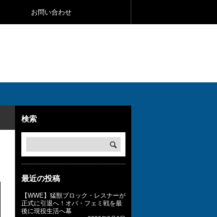
お問い合わせ
検索
最近の投稿
【WWE】猛獣ブロック・レスナーが
正式に引退へ！オバ・フェミ戦を最
後に現役生活へ幕