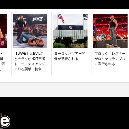
ジ・
【WWE】元EVILこ
ヨーロッパツアー開
ブロック・レスナー
E退
とナラクがNXT王者
催が発表される
がロイヤルランブル
Me設
トニー・ディアンジ
に宣伝される
ため
ェロを襲撃！抗争は
が
加速へ…！