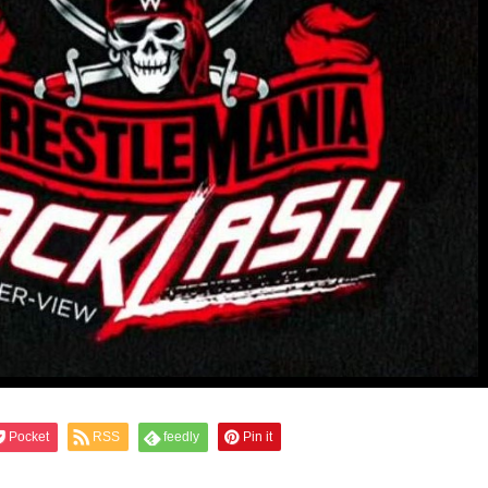
Pocket
RSS
feedly
Pin it