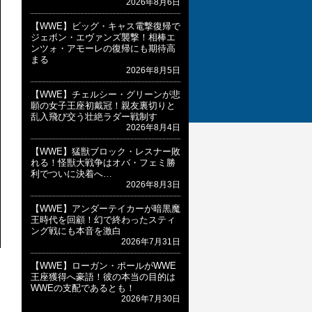
2026年8月6日
【WWE】ビッグ・キャス電撃復帰で
ジェボン・エヴァンズ襲撃！相棒エ
ンツォ・アモーレの復帰にも期待高
まる
2026年8月5日
【WWE】チェルシー・グリーンが悲
願の女子王座初戴冠！親友裏切りと
乱入飛び交う壮絶ラダー戦制す
2026年8月4日
【WWE】猛獣ブロック・レスナー敗
れる！怪獣大戦争はオバ・フェミ勝
利でついに決着へ…
2026年8月3日
【WWE】アンダーテイカーが暗黒魔
王時代を回顧！幻で終わったスティ
ング戦にも本音を激白
2026年7月31日
【WWE】ローガン・ポールがWWE
王座獲得へ豪語！彼の本当の目的は
WWEの支配であるとも！
2026年7月30日