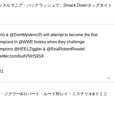
スルマニア・バックラッシュで、Smack Downタッグタイト
rio
&
@DomMysterio35
will attempt to become the first
mpions
in
@WWE
history when they challenge
mpions
@HEELZiggler
&
@RealRobertRoode
!
twitter.com/6udVNH59S9
21
・ジグラー&ロバート・ルード対レイ・ミステリオ&ドミニ