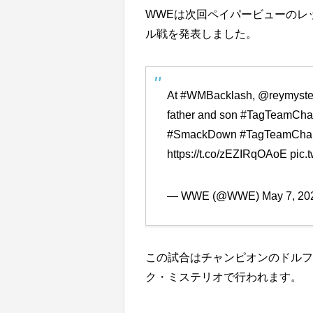
WWEは次回ペイパービューのレッ
ル戦を発表しました。
At
#WMBacklash
,
@reymyste
father and son
#TagTeamCha
#SmackDown
#TagTeamCha
https://t.co/zEZIRqOAoE
pic.
— WWE (@WWE)
May 7, 20
この試合はチャンピオンのドルフ
ク・ミステリオで行われます。