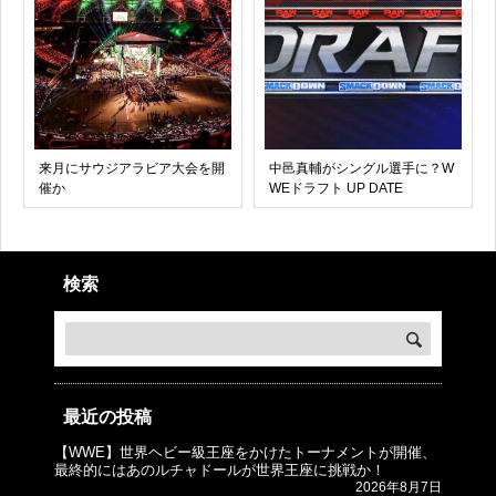
来月にサウジアラビア大会を開
中邑真輔がシングル選手に？W
催か
WEドラフト UP DATE
検索
最近の投稿
【WWE】世界ヘビー級王座をかけたトーナメントが開催、
© プロレスJunkie ～WWEの最新情報 USA～
最終的にはあのルチャドールが世界王座に挑戦か！
2026年8月7日