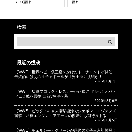
について語る
語る
検索
最近の投稿
【WWE】世界ヘビー級王座をかけたトーナメントが開催、
© プロレスJunkie ～WWEの最新情報 USA～
最終的にはあのルチャドールが世界王座に挑戦か！
2026年8月7日
【WWE】猛獣ブロック・レスナーが正式に引退へ！オバ・
フェミ戦を最後に現役生活へ幕
2026年8月6日
【WWE】ビッグ・キャス電撃復帰でジェボン・エヴァンズ
襲撃！相棒エンツォ・アモーレの復帰にも期待高まる
2026年8月5日
【WWE】チェルシー・グリーンが悲願の女子王座初戴冠！