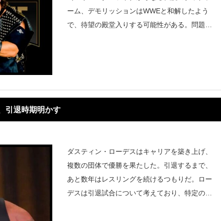
ーム、デモリッションはWWEと和解したよう
で、待望の殿堂入りする可能性がある。問題
は、名前とギミックの権利をめぐる1997年の
訴訟、およびデモリッションとWWEの関係を
悪化させた2016年の脳震とう関連の集団訴
、引退時期明かす
ダスティン・ローデスはキャリアを築き上げ、
複数の団体で優勝を果たした。引退するまで、
あと数年はレスリングを続けるつもりだ。ロー
デスは引退試合について考えており、特定の対
戦相手を念頭に置いていることを認めた。詳細
は非公開にしながらも、約3年後に引退する予