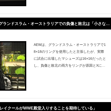
話し合いが行われていたが、その後音沙
、グランドスラム・オーストラリアでの負傷と敗北は「小さなリ
AEWは、グランドスラム・オーストラリアで1
8×18のリングを使用したと主張したが、実際
に試合に出場したマシューズは16×16だったと
し、負傷と敗北の両方をリングが原因とXに投
稿。「#AEWGrandSlamAustralia後の感想ーも
し16×16のクソレスリングリングじゃなかった
ら！」と
レイクールがWWE殿堂入りすることを期待している」