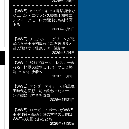
2026年8月6日
【WWE】ビッグ・キャス電撃復帰で
ジェボン・エヴァンズ襲撃！相棒エ
ンツォ・アモーレの復帰にも期待高
まる
2026年8月5日
【WWE】チェルシー・グリーンが悲
願の女子王座初戴冠！親友裏切りと
乱入飛び交う壮絶ラダー戦制す
2026年8月4日
【WWE】猛獣ブロック・レスナー敗
れる！怪獣大戦争はオバ・フェミ勝
利でついに決着へ…
2026年8月3日
【WWE】アンダーテイカーが暗黒魔
王時代を回顧！幻で終わったスティ
ング戦にも本音を激白
2026年7月31日
【WWE】ローガン・ポールがWWE
王座獲得へ豪語！彼の本当の目的は
WWEの支配であるとも！
2026年7月30日