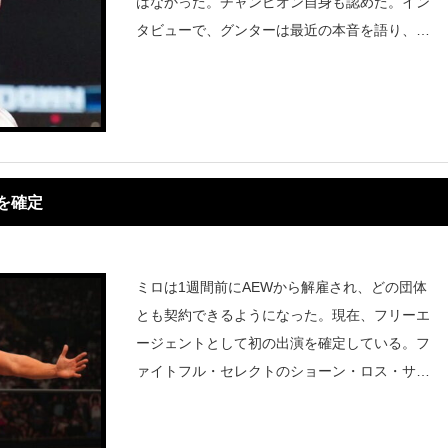
はなかった。チャンピオン自身も認めた。イン
タビューで、グンターは最近の本音を語り、チ
ャンピオンとして期待に応えられていないと思
っていることを打ち明けた。「ここ数カ月は自
分にとって理想的ではなかった」とグンター
を確定
ミロは1週間前にAEWから解雇され、どの団体
とも契約できるようになった。現在、フリーエ
ージェントとして初の出演を確定している。フ
ァイトフル・セレクトのショーン・ロス・サッ
プによると、試合に出場する準備はできている
ものの、2024年を通してクリエイティブ面の