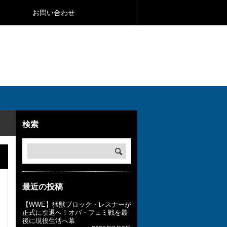
お問い合わせ
検索
最近の投稿
【WWE】猛獣ブロック・レスナーが
正式に引退へ！オバ・フェミ戦を最
後に現役生活へ幕