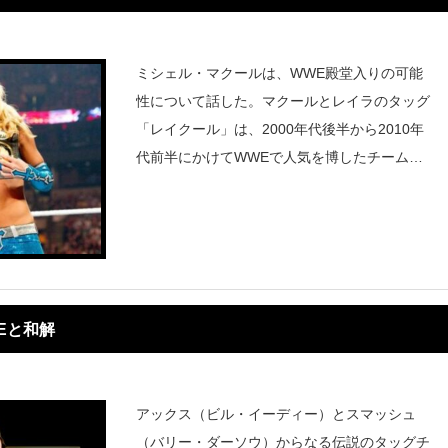
ミシェル・マクールは、WWE殿堂入りの可能
性について話した。マクールとレイラのタッグ
「レイクール」は、2000年代後半から2010年
代前半にかけてWWEで人気を博したチームだ
った。レイラはマクールとともに成功し、2人
は一緒に成功を収めた。2010年5月、女子チャ
ンピオンに。彼女たちの
Eと和解
アックス（ビル・イーディー）とスマッシュ
（バリー・ダーソウ）からなる伝説のタッグチ