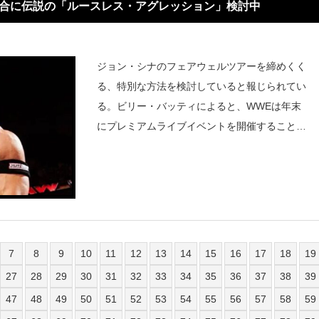
試合に伝説の「ルースレス・アグレッション」検討中
ジョン・シナのフェアウェルツアーを締めくく
る、特別な方法を検討していると報じられてい
る。ビリー・バッティによると、WWEは年末
にプレミアムライブイベントを開催することを
検討しており、テーマはシナの象徴的なルース
レス・アグレッションになる可能性がある。
「『ルースレス・アグレッション』と
7
8
9
10
11
12
13
14
15
16
17
18
19
27
28
29
30
31
32
33
34
35
36
37
38
39
47
48
49
50
51
52
53
54
55
56
57
58
59