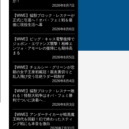
か！
2026年8月7日
【WWE】猛獣ブロック・レスナーが
正式に引退へ！オバ・フェミ戦を最
後に現役生活へ幕
2026年8月6日
【WWE】ビッグ・キャス電撃復帰で
ジェボン・エヴァンズ襲撃！相棒エ
ンツォ・アモーレの復帰にも期待高
まる
2026年8月5日
【WWE】チェルシー・グリーンが悲
願の女子王座初戴冠！親友裏切りと
乱入飛び交う壮絶ラダー戦制す
2026年8月4日
【WWE】猛獣ブロック・レスナー敗
れる！怪獣大戦争はオバ・フェミ勝
利でついに決着へ…
2026年8月3日
【WWE】アンダーテイカーが暗黒魔
王時代を回顧！幻で終わったスティ
ング戦にも本音を激白
2026年7月31日