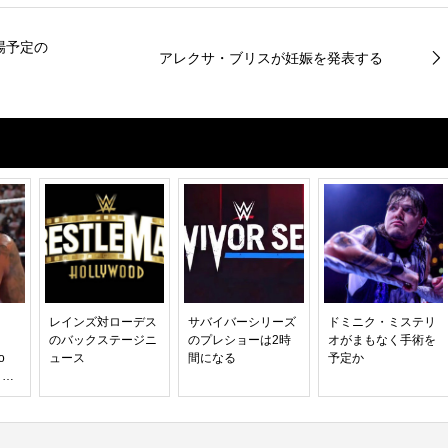
場予定の
アレクサ・ブリスが妊娠を発表する
レインズ対ローデス
サバイバーシリーズ
ドミニク・ミステリ
、
のバックステージニ
のプレショーは2時
オがまもなく手術を
o
ュース
間になる
予定か
ト制
決