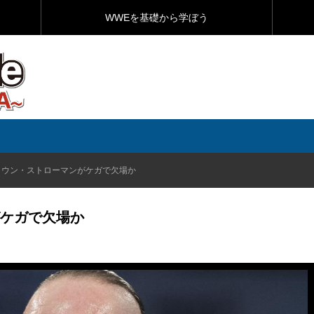
WWEを基礎から学ぼう
ラウン・ストローマンがケガで欠場か
ケガで欠場か