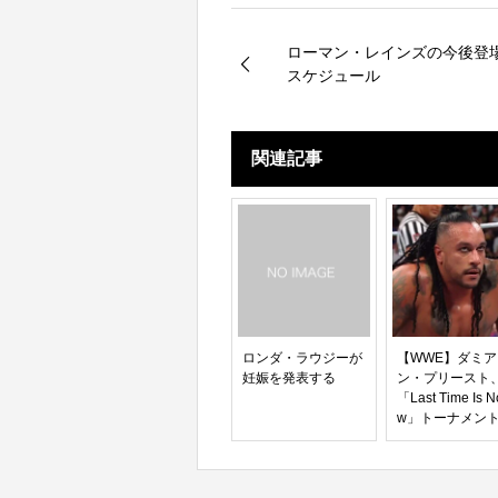
ローマン・レインズの今後登
スケジュール
関連記事
ロンダ・ラウジーが
【WWE】ダミア
妊娠を発表する
ン・プリースト
「Last Time Is N
w」トーナメン
覇は“キャリアを
める瞬間”だ！