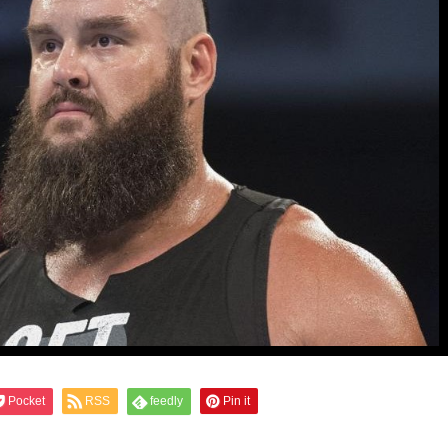
Pocket
RSS
feedly
Pin it