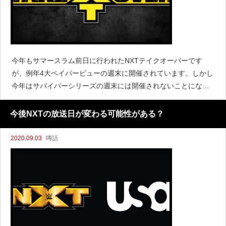
今年もサマースラム前日に行われたNXTテイクオーバーです
が、例年4大ペイパービューの週末に開催されています。しかし
今年はサバイバーシリーズの週末には開催されないことになる
ようです。『PWInsider』によると、WWEは次回NXTテイクオ
ーバーを10月4日(日)に予定しており、サバイ
今後NXTの放送日が変わる可能性がある？
2020.09.03
噂話