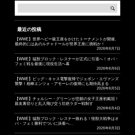
最近の投稿
【WWE】世界ヘビー級王座をかけたトーナメントが開催、
© プロレスJunkie ～WWEの最新情報 USA～
最終的にはあのルチャドールが世界王座に挑戦か！
2026年8月7日
【WWE】猛獣ブロック・レスナーが正式に引退へ！オバ・
フェミ戦を最後に現役生活へ幕
2026年8月6日
【WWE】ビッグ・キャス電撃復帰でジェボン・エヴァンズ
襲撃！相棒エンツォ・アモーレの復帰にも期待高まる
2026年8月5日
【WWE】チェルシー・グリーンが悲願の女子王座初戴冠！
親友裏切りと乱入飛び交う壮絶ラダー戦制す
2026年8月4日
【WWE】猛獣ブロック・レスナー敗れる！怪獣大戦争はオ
バ・フェミ勝利でついに決着へ…
2026年8月3日