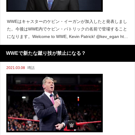
WWEはキャスターのケビン・イーガンが加入したと発表しまし
た。今後はWWE内でケビン・パトリックの名前で登場すること
になります。Welcome to WWE, Kevin Patrick! @kev_egan http
s://t.co/eRIwH772EB&mdash; WWE (@WWE)
WWEで新たな蹴り技が禁止になる？
2021.03.08
噂話