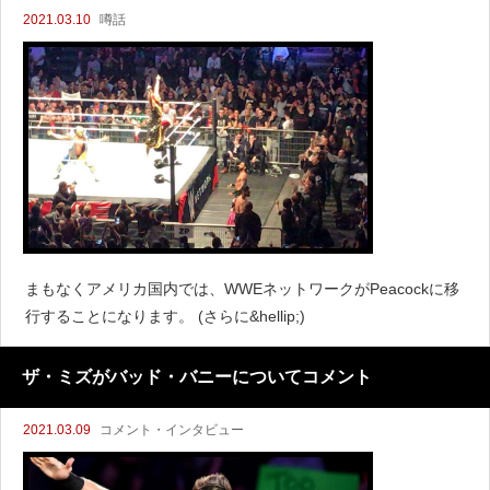
2021.03.10
噂話
まもなくアメリカ国内では、WWEネットワークがPeacockに移
行することになります。 (さらに&hellip;)
ザ・ミズがバッド・バニーについてコメント
2021.03.09
コメント・インタビュー