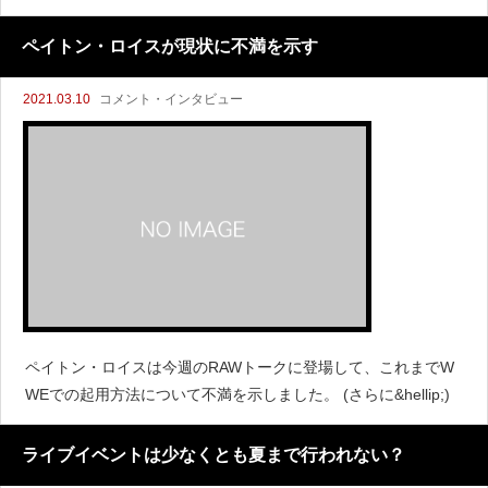
した。レスリングオブザーバーのブライアン・アルバレスによ
ると、ファーストレーンではマッキンタイアとシェイ
ペイトン・ロイスが現状に不満を示す
2021.03.10
コメント・インタビュー
ペイトン・ロイスは今週のRAWトークに登場して、これまでW
WEでの起用方法について不満を示しました。 (さらに&hellip;)
ライブイベントは少なくとも夏まで行われない？