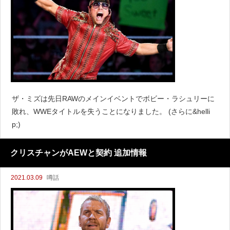
ザ・ミズは先日RAWのメインイベントでボビー・ラシュリーに
敗れ、WWEタイトルを失うことになりました。 (さらに&helli
p;)
クリスチャンがAEWと契約 追加情報
2021.03.09
噂話