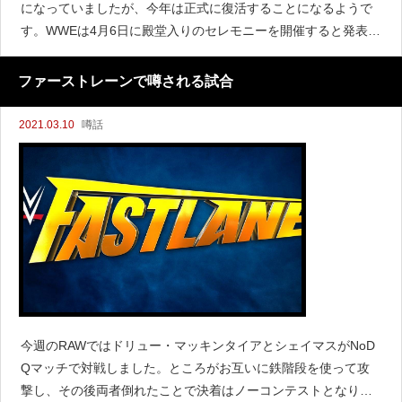
になっていましたが、今年は正式に復活することになるようで
す。WWEは4月6日に殿堂入りのセレモニーを開催すると発表し
ました。アメリカではPeacockで、それ以外の地域ではWWEネ
ットワークで配信されることになります。昨年の殿
ファーストレーンで噂される試合
2021.03.10
噂話
今週のRAWではドリュー・マッキンタイアとシェイマスがNoD
Qマッチで対戦しました。ところがお互いに鉄階段を使って攻
撃し、その後両者倒れたことで決着はノーコンテストとなりま