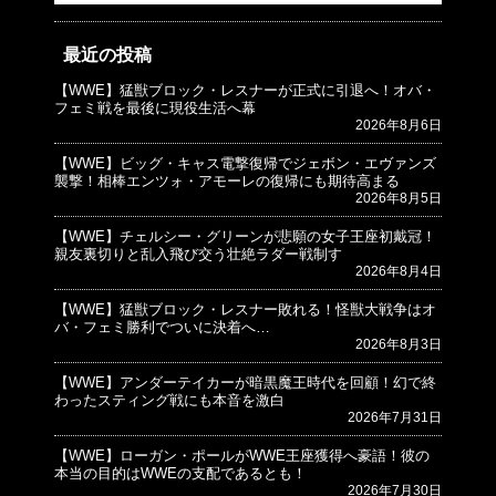
最近の投稿
【WWE】猛獣ブロック・レスナーが正式に引退へ！オバ・
© プロレスJunkie ～WWEの最新情報 USA～
フェミ戦を最後に現役生活へ幕
2026年8月6日
【WWE】ビッグ・キャス電撃復帰でジェボン・エヴァンズ
襲撃！相棒エンツォ・アモーレの復帰にも期待高まる
2026年8月5日
【WWE】チェルシー・グリーンが悲願の女子王座初戴冠！
親友裏切りと乱入飛び交う壮絶ラダー戦制す
2026年8月4日
【WWE】猛獣ブロック・レスナー敗れる！怪獣大戦争はオ
バ・フェミ勝利でついに決着へ…
2026年8月3日
【WWE】アンダーテイカーが暗黒魔王時代を回顧！幻で終
わったスティング戦にも本音を激白
2026年7月31日
【WWE】ローガン・ポールがWWE王座獲得へ豪語！彼の
本当の目的はWWEの支配であるとも！
2026年7月30日