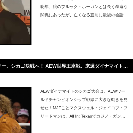
晩年、娘のブルック・ホーガンとは長く疎遠な
関係にあったが、亡くなる直前に最後の会話が
交わされていたことが明らかになった。ブルッ
ク・ホーガンは、父親に「愛している」と伝え
る貴重な機会を得られたことに深く感謝してい
る。
スリー、シカゴ決戦へ！ AEW世界王座戦、来週ダイナマイトで
AEWダイナマイトのシカゴ大会は、AEWワー
ルドチャンピオンシップ戦線に大きな動きを見
せた！MJFことマクスウェル・ジェイコブ・フ
リードマンは、All In: Texasでカジノ・ガント
レット勝利を掻っさらったものの、挑戦権を奪
われたマーク・ブリスコとの舌戦が勃発。MJF