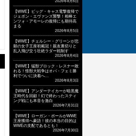
2026年8月6日
【WWE】ビッグ・キャス電撃復帰で
ジェボン・エヴァンズ襲撃！相棒エ
ンツォ・アモーレの復帰にも期待高
まる
2026年8月5日
【WWE】チェルシー・グリーンが悲
願の女子王座初戴冠！親友裏切りと
乱入飛び交う壮絶ラダー戦制す
2026年8月4日
【WWE】猛獣ブロック・レスナー敗
れる！怪獣大戦争はオバ・フェミ勝
利でついに決着へ…
2026年8月3日
【WWE】アンダーテイカーが暗黒魔
王時代を回顧！幻で終わったスティ
ング戦にも本音を激白
2026年7月31日
【WWE】ローガン・ポールがWWE
王座獲得へ豪語！彼の本当の目的は
WWEの支配であるとも！
2026年7月30日