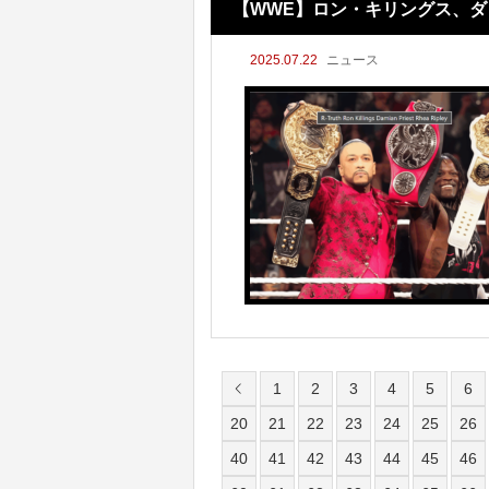
【WWE】ロン・キリングス、ダ
2025.07.22
ニュース
プリーと結成構想も!? 新ユニ
1
2
3
4
5
6
20
21
22
23
24
25
26
40
41
42
43
44
45
46