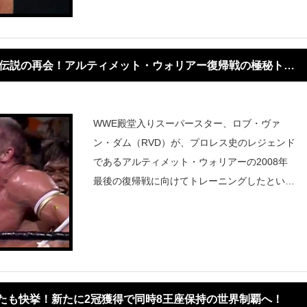
の裏側、そしてTNAへの計
、伝説の再会！アルティメット・ウォリアー復帰戦の極秘トレ
WWE殿堂入りスーパースター、ロブ・ヴァ
ン・ダム（RVD）が、プロレス史のレジェンド
であるアルティメット・ウォリアーの2008年
最後の復帰戦に向けてトレーニングしたという
驚きの裏話を明かしてくれた！RVDによれば、
この機会は共通の友人であり当時ドキュメンタ
リーを撮っていたアンドリュー・マーチンの働
き
たも快挙！新たに2冠獲得で同時8王座保持の世界制覇へ！