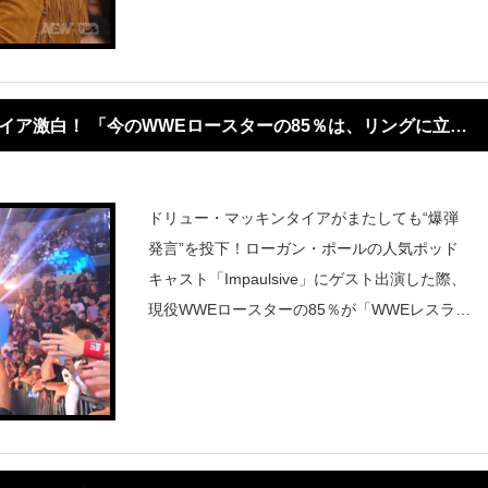
は新王者“ハングマン”アダム
イア激白！ 「今のWWEロースターの85％は、リングに立つ
ドリュー・マッキンタイアがまたしても“爆弾
発言”を投下！ローガン・ポールの人気ポッド
キャスト「Impaulsive」にゲスト出演した際、
現役WWEロースターの85％が「WWEレスラー
らしい見た目をしていない」と言い切り、プロ
レスファン界隈に波紋が広がっている。元WW
E王者にして“スコティッシ