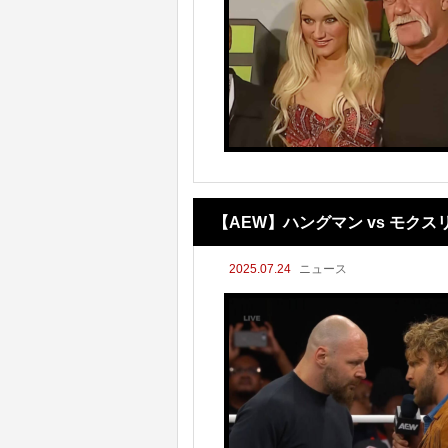
【AEW】ハングマン vs モク
2025.07.24
ニュース
大激突決定！