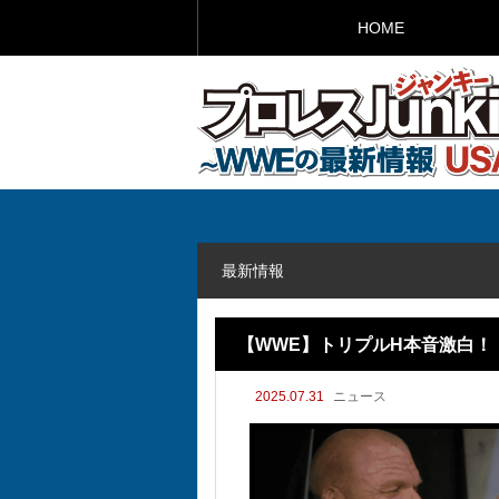
HOME
最新情報
【WWE】トリプルH本音激白
2025.07.31
ニュース
た」因縁の裏側が明らかに！