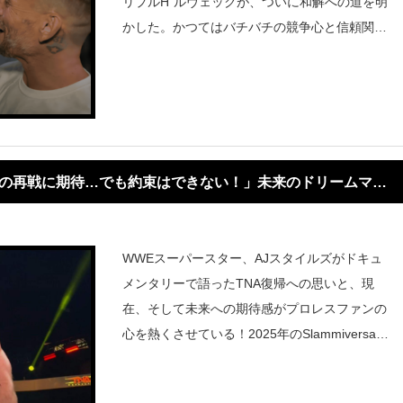
リプルH”ルヴェックが、ついに和解への道を明
かした。かつてはバチバチの競争心と信頼関係
の欠如で衝突していた二人だが、それぞれが当
時と現在を率直に自己分析。CMパンクは「同
じトップロースターとして強
Aでの再戦に期待…でも約束はできない！」未来のドリームマッ
WWEスーパースター、AJスタイルズがドキュ
メンタリーで語ったTNA復帰への思いと、現
在、そして未来への期待感がプロレスファンの
心を熱くさせている！2025年のSlammiversary
特集ドキュメンタリーで明かされたのは、201
3年以来となるTNAレスリングへのカムバック