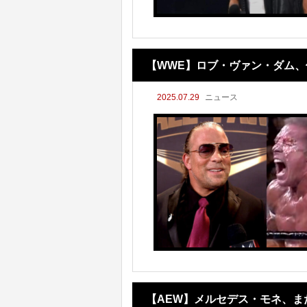
【WWE】ロブ・ヴァン・ダム
2025.07.29
ニュース
ーニングを激白！
【AEW】メルセデス・モネ、ま