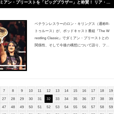
ミアン・プリーストを「ビッグブラザー」と称賛！ リア・リ
ット“テラー・トリプレッツ”爆誕の可能性浮上！
ベテランレスラーのロン・キリングス（通称R-
トゥルース）が、ポッドキャスト番組『The W
restling Classic』でダミアン・プリーストとの
関係性、そして今後の構想について語り、ファ
ンの間で再び注目を集めている。キリングスは
番組内で、「ダミアン・プリーストは俺の“ビ
ッグ・ブラザー”
7
8
9
10
11
12
13
14
15
16
17
18
19
27
28
29
30
31
32
33
34
35
36
37
38
39
47
48
49
50
51
52
53
54
55
56
57
58
59