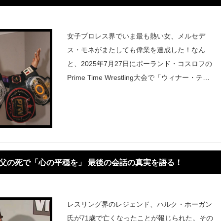
女子プロレス界でいま最も熱い女、メルセデ
ス・モネがまたしても偉業を達成した！なん
と、2025年7月27日にポーランド・コスロフの
Prime Time Wrestling大会で「ウィナー・テイ
ク・オール」戦を制し、新たにPrime Time Wr
estling初代女子王者とBestYa Wrestli
父の死で「心の平穏を」 最後の会話の真実を語る！
レスリング界のレジェンド、ハルク・ホーガン
氏が71歳で亡くなったことが報じられた。その