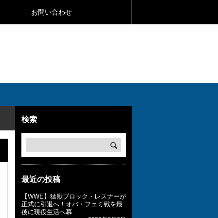
お問い合わせ
検索
最近の投稿
【WWE】猛獣ブロック・レスナーが
正式に引退へ！オバ・フェミ戦を最
後に現役生活へ幕