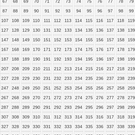
67
68
69
70
71
72
73
74
75
76
77
78
79
87
88
89
90
91
92
93
94
95
96
97
98
99
107
108
109
110
111
112
113
114
115
116
117
118
119
127
128
129
130
131
132
133
134
135
136
137
138
139
147
148
149
150
151
152
153
154
155
156
157
158
159
167
168
169
170
171
172
173
174
175
176
177
178
179
187
188
189
190
191
192
193
194
195
196
197
198
199
207
208
209
210
211
212
213
214
215
216
217
218
219
227
228
229
230
231
232
233
234
235
236
237
238
239
247
248
249
250
251
252
253
254
255
256
257
258
259
267
268
269
270
271
272
273
274
275
276
277
278
279
287
288
289
290
291
292
293
294
295
296
297
298
299
307
308
309
310
311
312
313
314
315
316
317
318
319
327
328
329
330
331
332
333
334
335
336
337
338
339