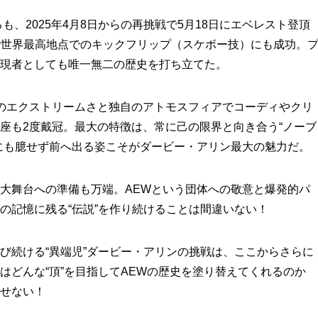
も、2025年4月8日からの再挑戦で5月18日にエベレスト登頂
mで世界最高地点でのキックフリップ（スケボー技）にも成功。
現者としても唯一無二の歴史を打ち立てた。
ち前のエクストリームさと独自のアトモスフィアでコーディやクリ
王座も2度戴冠。最大の特徴は、常に己の限界と向き合う“ノーブ
にも臆せず前へ出る姿こそがダービー・アリン最大の魅力だ。
大舞台への準備も万端。AEWという団体への敬意と爆発的パ
の記憶に残る“伝説”を作り続けることは間違いない！
び続ける“異端児”ダービー・アリンの挑戦は、ここからさらに
はどんな“頂”を目指してAEWの歴史を塗り替えてくれるのか
せない！