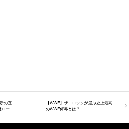
決断の直
【WWE】ザ・ロックが選ぶ史上最高
はローカ
のWWE侮辱とは？