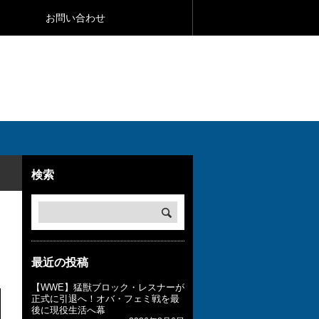
お問い合わせ
検索
最近の投稿
【WWE】猛獣ブロック・レスナーが
正式に引退へ！オバ・フェミ戦を最
後に現役生活へ幕