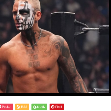
Pocket
RSS
feedly
Pin it