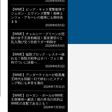
2026年8月6日
【WWE】ビッグ・キャス電撃復帰で
ジェボン・エヴァンズ襲撃！相棒エ
ンツォ・アモーレの復帰にも期待高
まる
2026年8月5日
【WWE】チェルシー・グリーンが悲
願の女子王座初戴冠！親友裏切りと
乱入飛び交う壮絶ラダー戦制す
2026年8月4日
【WWE】猛獣ブロック・レスナー敗
れる！怪獣大戦争はオバ・フェミ勝
利でついに決着へ…
2026年8月3日
【WWE】アンダーテイカーが暗黒魔
王時代を回顧！幻で終わったスティ
ング戦にも本音を激白
2026年7月31日
【WWE】ローガン・ポールがWWE
王座獲得へ豪語！彼の本当の目的は
WWEの支配であるとも！
2026年7月30日