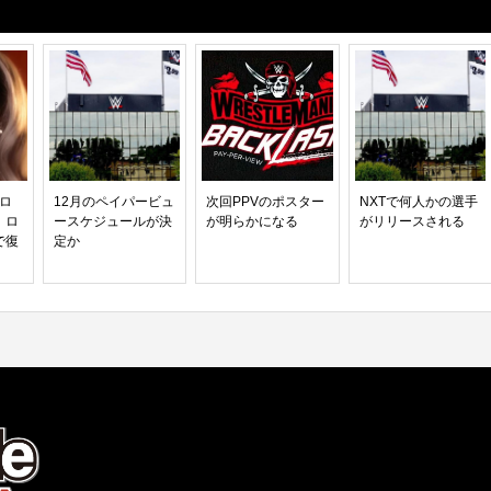
ーロ
12月のペイパービュ
次回PPVのポスター
NXTで何人かの選手
、ロ
ースケジュールが決
が明らかになる
がリリースされる
で復
定か