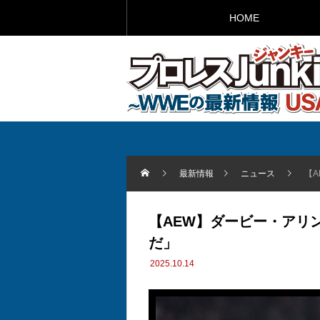
HOME
最新情報
ニュース
【
【AEW】ダービー・アリ
だ」
2025.10.14