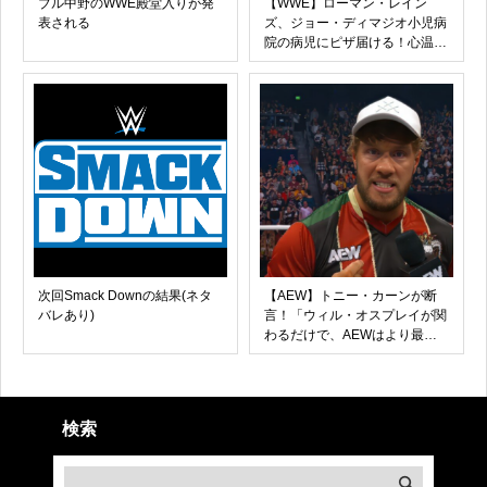
ブル中野のWWE殿堂入りが発
【WWE】ローマン・レイン
表される
ズ、ジョー・ディマジオ小児病
院の病児にピザ届ける！心温ま
るクリスマス慈善活動
次回Smack Downの結果(ネタ
【AEW】トニー・カーンが断
バレあり)
言！「ウィル・オスプレイが関
わるだけで、AEWはより最高
の場所になる」
検索