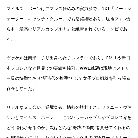
マイルズ・ボーンはアマレス仕込みの実力派で、NXT「ノー・ク
ォーター・キャッチ・クルー」でも活躍経験あり。現地ファンか
らも「最高のリアルカップル！」と絶賛されているコンビであ
る。
ヴァケルは南米・チリ出身の女子レスラーであり、CMLLや新日
本プロレスなど世界での実績も抜群。WWE戴冠は現地ヒストリ
ー級の快挙であり“新時代の旗手”として女子プロ戦線を引っ張る
存在となった。
リアルな支え合い、逆境突破、情熱の勝利！ステファニー・ヴァ
ケルとマイルズ・ボーン――このパワーカップルがプロレス界を
どう進化させるのか、次はどんな“奇跡の瞬間”を見せてくれるの
か期待せずにはいられない！女王ヴァケルの防衛ロード＆ボーン