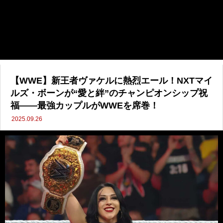
【WWE】新王者ヴァケルに熱烈エール！NXTマイ
ルズ・ボーンが“愛と絆”のチャンピオンシップ祝
福――最強カップルがWWEを席巻！
2025.09.26