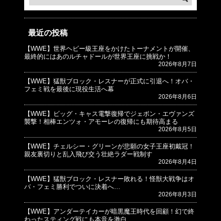
最近の投稿
【WWE】世界ヘビー級王座をかけたトーナメントが開催、
© プロレスJunkie ～WWEの最新情報 USA～
最終的にはあのルチャドールが世界王座に挑戦か！
2026年8月7日
【WWE】猛獣ブロック・レスナーが正式に引退へ！オバ・
フェミ戦を最後に現役生活へ幕
2026年8月6日
【WWE】ビッグ・キャス電撃復帰でジェボン・エヴァンズ
襲撃！相棒エンツォ・アモーレの復帰にも期待高まる
2026年8月5日
【WWE】チェルシー・グリーンが悲願の女子王座初戴冠！
親友裏切りと乱入飛び交う壮絶ラダー戦制す
2026年8月4日
【WWE】猛獣ブロック・レスナー敗れる！怪獣大戦争はオ
バ・フェミ勝利でついに決着へ…
2026年8月3日
【WWE】アンダーテイカーが暗黒魔王時代を回顧！幻で終
わったスティング戦にも本音を激白