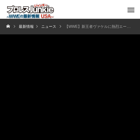
最新情報
ニュース
【WWE】新王者ヴァケルに熱烈エール！NXTマイルズ・ボーンが“愛と絆”のチャンピオンシップ祝福――最強カップルがWWEを席巻！