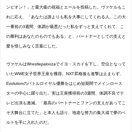
ンピオン！」と最大級の祝福とエールを投稿した。ヴァケルもこ
れに応え、「あなたは誰よりも私を大事にしてくれる人。この大
一番前の3週間、体調が最悪だった私をずっと支えてくれて、こ
の勝利はあなたのものでもある」と、パートナーとしての支えと
愛を惜しみなく言葉にした。
ヴァケルはWrestlepaloozaでイヨ・スカイを下し、空位となって
いたWWE女子世界王座を獲得。NXT昇格後も進撃は止まらず、
Evolutionのバトルロイヤル優勝をはじめ短期間でメインロース
ターの中心に躍り出た。実は王座獲得前の3週間、体調不良でテ
レビ出演も激減。「最高のパートナーとファンの支えがあってこ
そ大舞台に立てた」と本人も語り、地道な努力の集大成で夢のベ
ルトを手に入れたのだ。