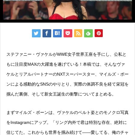
ステファニー・ヴァケルがWWE女子世界王座を手にし、公私と
もに注目度MAXの大躍進を遂げている！本稿では、そんなヴァ
ケルとリアルパートナーのNXTスーパースター、マイルズ・ボー
ンによる感動的なSNSのやりとり、実際の体調不良を経て栄冠を
掴んだ裏側、そして新女王誕生の衝撃についてまとめる。
まずマイルズ・ボーンは、ヴァケルのベルト姿とのモノクロ写真
をInstagramにアップ。「リング内外で君は特別な存在、絶対に
信じてた。これからも世界を掴み続けて――愛してる、俺のチャ