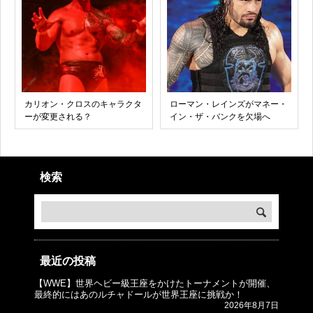
カリオン・クロスのキャラクタ
ローマン・レインズがマネー・
ーが変更される？
イン・ザ・バンクを欠場へ
検索
最近の投稿
【WWE】世界ヘビー級王座をかけたトーナメントが開催、
© プロレスJunkie ～WWEの最新情報 USA～
最終的にはあのルチャドールが世界王座に挑戦か！
2026年8月7日