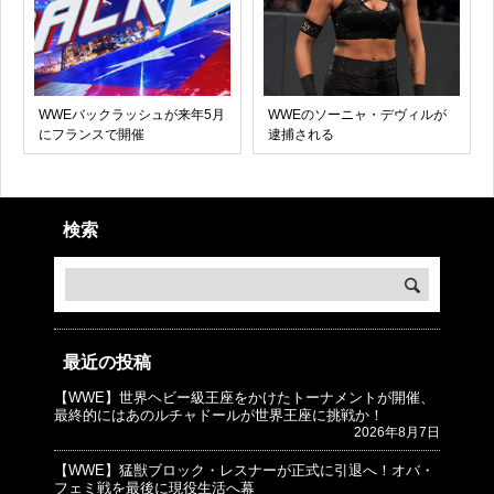
WWEバックラッシュが来年5月
WWEのソーニャ・デヴィルが
にフランスで開催
逮捕される
検索
最近の投稿
【WWE】世界ヘビー級王座をかけたトーナメントが開催、
© プロレスJunkie ～WWEの最新情報 USA～
最終的にはあのルチャドールが世界王座に挑戦か！
2026年8月7日
【WWE】猛獣ブロック・レスナーが正式に引退へ！オバ・
フェミ戦を最後に現役生活へ幕