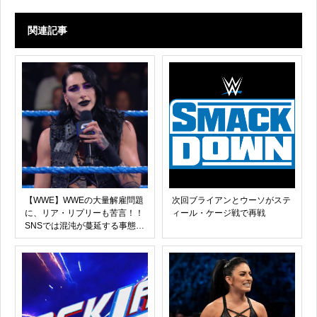
関連記事
【WWE】WWEの大量解雇問題
次回ブライアンとウーソがステ
に、リア・リプリーも苦言！！
ィール・ケージ戦で再戦
SNSでは混沌が蔓延する事態に
も！！