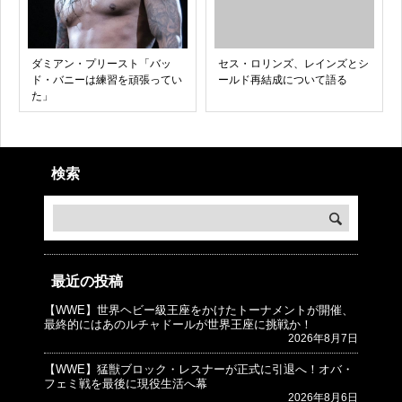
ダミアン・プリースト「バッ
セス・ロリンズ、レインズとシ
ド・バニーは練習を頑張ってい
ールド再結成について語る
た」
検索
最近の投稿
【WWE】世界ヘビー級王座をかけたトーナメントが開催、
© プロレスJunkie ～WWEの最新情報 USA～
最終的にはあのルチャドールが世界王座に挑戦か！
2026年8月7日
【WWE】猛獣ブロック・レスナーが正式に引退へ！オバ・
フェミ戦を最後に現役生活へ幕
2026年8月6日