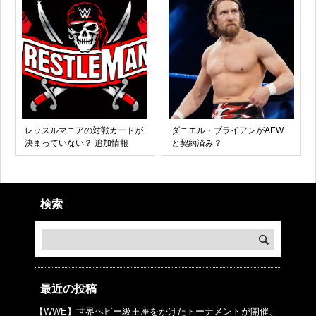
レッスルマニアの対戦カードが
ダニエル・ブライアンがAEW
決まっていない？ 追加情報
と契約済み？
検索
最近の投稿
【WWE】世界ヘビー級王座をかけたトーナメントが開催、
© プロレスJunkie ～WWEの最新情報 USA～