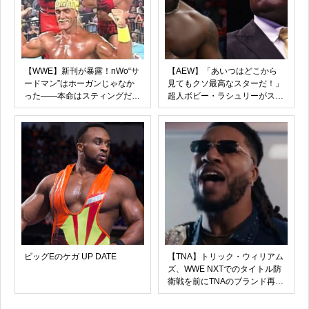
【WWE】新刊が暴露！nWo“サ
【AEW】「あいつはどこから
ードマン”はホーガンじゃなか
見てもクソ最高なスターだ！」
った――本命はスティングだっ
超人ボビー・ラシュリーがスワ
た
ーブ・ストリックランドを全肯
定！AEWの“命を懸けた狂気”に
敬意を表明
ビッグEのケガ UP DATE
【TNA】トリック・ウィリアム
ズ、WWE NXTでのタイトル防
衛戦を前にTNAのブランド再構
築を宣言