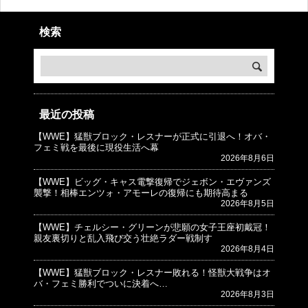
検索
最近の投稿
【WWE】猛獣ブロック・レスナーが正式に引退へ！オバ・
© プロレスJunkie ～WWEの最新情報 USA～
フェミ戦を最後に現役生活へ幕
2026年8月6日
【WWE】ビッグ・キャス電撃復帰でジェボン・エヴァンズ
襲撃！相棒エンツォ・アモーレの復帰にも期待高まる
2026年8月5日
【WWE】チェルシー・グリーンが悲願の女子王座初戴冠！
親友裏切りと乱入飛び交う壮絶ラダー戦制す
2026年8月4日
【WWE】猛獣ブロック・レスナー敗れる！怪獣大戦争はオ
バ・フェミ勝利でついに決着へ…
2026年8月3日