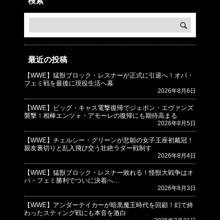
検索
最近の投稿
【WWE】猛獣ブロック・レスナーが正式に引退へ！オバ・
© プロレスJunkie ～WWEの最新情報 USA～
フェミ戦を最後に現役生活へ幕
2026年8月6日
【WWE】ビッグ・キャス電撃復帰でジェボン・エヴァンズ
襲撃！相棒エンツォ・アモーレの復帰にも期待高まる
2026年8月5日
【WWE】チェルシー・グリーンが悲願の女子王座初戴冠！
親友裏切りと乱入飛び交う壮絶ラダー戦制す
2026年8月4日
【WWE】猛獣ブロック・レスナー敗れる！怪獣大戦争はオ
バ・フェミ勝利でついに決着へ…
2026年8月3日
【WWE】アンダーテイカーが暗黒魔王時代を回顧！幻で終
わったスティング戦にも本音を激白