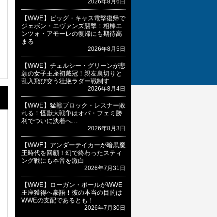
2026年8月6日
【WWE】ビッグ・キャス電撃復帰で
ジェボン・エヴァンズ襲撃！相棒エ
ンツォ・アモーレの復帰にも期待高
まる
2026年8月5日
【WWE】チェルシー・グリーンが悲
願の女子王座初戴冠！親友裏切りと
乱入飛び交う壮絶ラダー戦制す
2026年8月4日
【WWE】猛獣ブロック・レスナー敗
れる！怪獣大戦争はオバ・フェミ勝
利でついに決着へ…
2026年8月3日
【WWE】アンダーテイカーが暗黒魔
王時代を回顧！幻で終わったスティ
ング戦にも本音を激白
2026年7月31日
【WWE】ローガン・ポールがWWE
王座獲得へ豪語！彼の本当の目的は
WWEの支配であるとも！
2026年7月30日