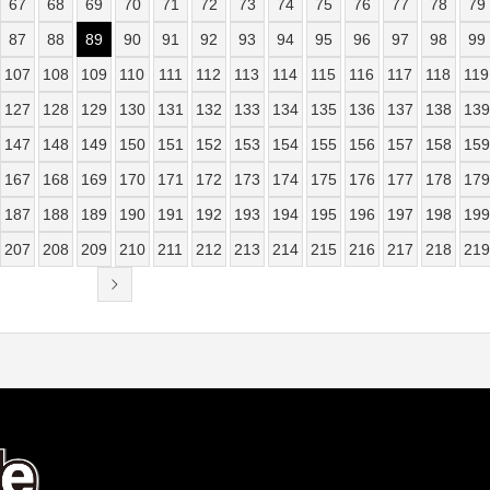
67
68
69
70
71
72
73
74
75
76
77
78
79
87
88
89
90
91
92
93
94
95
96
97
98
99
107
108
109
110
111
112
113
114
115
116
117
118
119
127
128
129
130
131
132
133
134
135
136
137
138
139
147
148
149
150
151
152
153
154
155
156
157
158
159
167
168
169
170
171
172
173
174
175
176
177
178
179
187
188
189
190
191
192
193
194
195
196
197
198
199
207
208
209
210
211
212
213
214
215
216
217
218
219