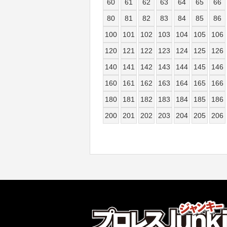
60
61
62
63
64
65
66
80
81
82
83
84
85
86
100
101
102
103
104
105
106
120
121
122
123
124
125
126
140
141
142
143
144
145
146
160
161
162
163
164
165
166
180
181
182
183
184
185
186
200
201
202
203
204
205
206