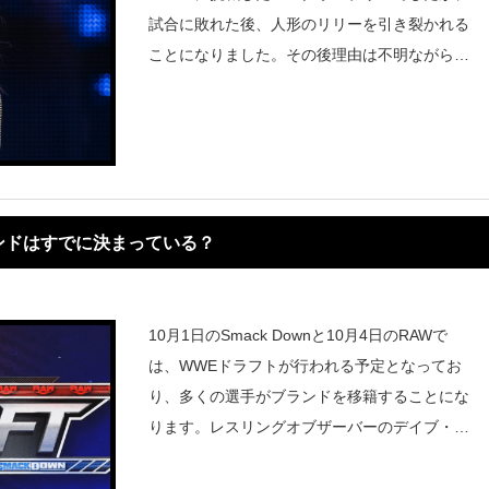
試合に敗れた後、人形のリリーを引き裂かれる
ことになりました。その後理由は不明ながら
も、ブリスは2～3か月ほど欠場する予定である
と報じられました。そして実際に今週のRAWに
は登場しませんでした。『PWI
ンドはすでに決まっている？
10月1日のSmack Downと10月4日のRAWで
は、WWEドラフトが行われる予定となってお
り、多くの選手がブランドを移籍することにな
ります。レスリングオブザーバーのデイブ・メ
ルツァーによると、WWEドラフトで予定され
ている主要選手はすでにどちらのブランドに所