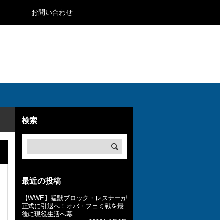
お問い合わせ
検索
最近の投稿
【WWE】猛獣ブロック・レスナーが
正式に引退へ！オバ・フェミ戦を最
後に現役生活へ幕