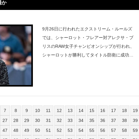
場か
9月26日に行われたエクストリーム・ルールズ
では、シャーロット・フレアー対アレクサ・ブ
リスのRAW女子チャンピオンシップが行われ、
シャーロットが勝利してタイトル防衛に成功し
ています。試合後にシャーロットはアレクサ・
ブリスが持つ人形のリリーを引き裂くことにな
りました。『Wrestlin
7
8
9
10
11
12
13
14
15
16
17
18
19
27
28
29
30
31
32
33
34
35
36
37
38
39
47
48
49
50
51
52
53
54
55
56
57
58
59