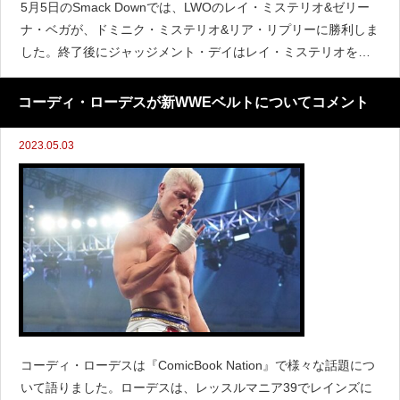
5月5日のSmack Downでは、LWOのレイ・ミステリオ&ゼリー
ナ・ベガが、ドミニク・ミステリオ&リア・リプリーに勝利しま
した。終了後にジャッジメント・デイはレイ・ミステリオを攻
撃したものの、バッド・バニーが救出しました。さらにその後L
WOはバッド・バニーにTシャツを渡し、バニー
コーディ・ローデスが新WWEベルトについてコメント
2023.05.03
コーディ・ローデスは『ComicBook Nation』で様々な話題につ
いて語りました。ローデスは、レッスルマニア39でレインズに