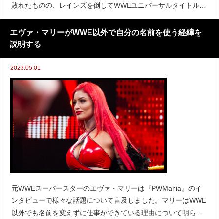
敗れたものの、レインズを倒してWWEユニバーサルタイトルを
獲得するという目標は今も変わっていないと語っています。
「目標は変わっていないというのが一番しっく
エヴァ・マリーがWWE以外で自分の名前を使う経緯を
説明する
2023.05.01
元WWEスーパースターのエヴァ・マリーは『PWMania』のイ
ンタビューで様々な話題について言及しました。マリーはWWE
以外でも名前を変えずに仕事ができている理由について明らか