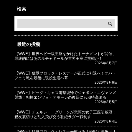
検索
最近の投稿
【WWE】世界ヘビー級王座をかけたトーナメントが開催、
© プロレスJunkie ～WWEの最新情報 USA～
最終的にはあのルチャドールが世界王座に挑戦か！
2026年8月7日
【WWE】猛獣ブロック・レスナーが正式に引退へ！オバ・
フェミ戦を最後に現役生活へ幕
2026年8月6日
【WWE】ビッグ・キャス電撃復帰でジェボン・エヴァンズ
襲撃！相棒エンツォ・アモーレの復帰にも期待高まる
2026年8月5日
【WWE】チェルシー・グリーンが悲願の女子王座初戴冠！
親友裏切りと乱入飛び交う壮絶ラダー戦制す
2026年8月4日
【WWE】猛獣ブロック・レスナー敗れる！怪獣大戦争はオ