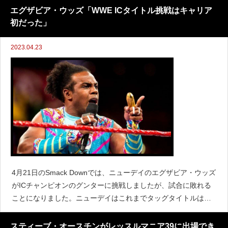
年1月のロイヤルランブルで行
エグザビア・ウッズ「WWE ICタイトル挑戦はキャリア
初だった」
2023.04.23
4月21日のSmack Downでは、ニューデイのエグザビア・ウッズ
がICチャンピオンのグンターに挑戦しましたが、試合に敗れる
ことになりました。ニューデイはこれまでタッグタイトルは何
度も戴冠があるものの、ウッズにとってICタイトルへの挑戦は
これが初めてとなりました。試合に敗れたウッズ
スティーブ・オースチンがレッスルマニア39に出場でき