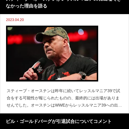
なかった理由を語る
2023.04.20
スティーブ・オースチンは昨年に続いてレッスルマニア39で試
合をする可能性が報じられたものの、最終的には出場がありま
せんでした。オースチンはWWEからレッスルマニア39への出場
をオファーされていたものの、準備に時間が取れなかったため
に断っていたようです。オースチンは『Sports Il
ビル・ゴールドバーグが引退試合についてコメント