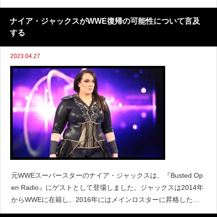
にしています。「これまでにインタビューでその話をしたこと
はないと思います。私の正式な名前はナタリー・エヴァ・
ナイア・ジャックスがWWE復帰の可能性について言及
する
2023.04.27
元WWEスーパースターのナイア・ジャックスは、『Busted Op
en Radio』にゲストとして登場しました。ジャックスは2014年
からWWEに在籍し、2016年にはメインロスターに昇格したも
のの、2021年11月にWWEからリリースされました。そして今