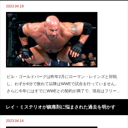
2023.04.19
ビル・ゴールドバーグは昨年2月にローマン・レインズと対戦
し、わずか6分で敗れて以降はWWEで試合を行っていません。
さらに今年にはすでにWWEとの契約が満了で、現在はフリーエ
ージェントになっているとも報じられました。ゴールドバーグ
は『93.7 The Ticket』で、ビンス・マクマホ
レイ・ミステリオが鎮痛剤に悩まされた過去を明かす
2023.04.14