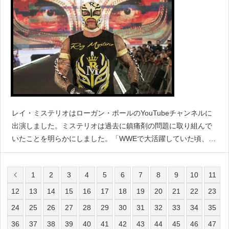
レイ・ミステリオはローガン・ポールのYouTubeチャンネルに
出演しました。ミステリオは過去に鎮痛剤の問題に取り組んで
いたことを明らかにしました。「WWEで大活躍していた頃、何
度も手術をしてから、とても長い間鎮痛剤にハマってしまっ
た。あるとき妻に見つかったんだ。休暇中だった。妻は私が
1
2
3
4
5
6
7
8
9
10
11
12
13
14
15
16
17
18
19
20
21
22
23
24
25
26
27
28
29
30
31
32
33
34
35
36
37
38
39
40
41
42
43
44
45
46
47