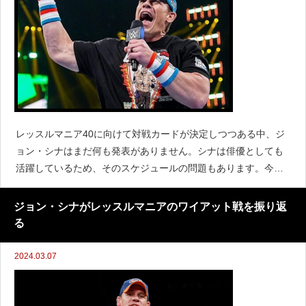
レッスルマニア40に向けて対戦カードが決定しつつある中、ジ
ョン・シナはまだ何も発表がありません。シナは俳優としても
活躍しているため、そのスケジュールの問題もあります。今年
のレッスルマニア40に登場するかどうか注目が集まっているシ
ナは『The Tonight Show』に出演し、レッス
ジョン・シナがレッスルマニアのワイアット戦を振り返
る
2024.03.07