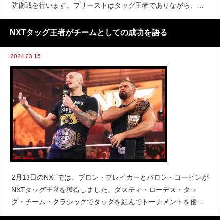
防衛戦を行います。プリーストはタッグ王者でありながら、マ
ネー・イン・ザ・バンクのラダーマッチで獲得したブリーフケ
ースをまだキャッシュインしていません。プリーストは『W
NXTタッグ王者がチームとしての成功を語る
2024.03.15
2月13日のNXTでは、ブロン・ブレイカーとバロン・コービンが
NXTタッグ王座を獲得しました。ダスティ・ローデス・タッ
グ・チーム・クラシックでタッグを組んでトーナメントを優勝
し、そのまま王座獲得へとつなげていきました。NXTタッグ王