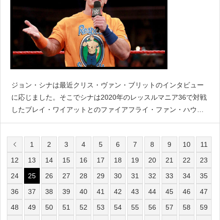
ジョン・シナは最近クリス・ヴァン・ブリットのインタビュー
に応じました。そこでシナは2020年のレッスルマニア36で対戦
したブレイ・ワイアットとのファイアフライ・ファン・ハウス
マッチを振り返りました。「ファイアフライ・ファン・ハウス
マッチを撮影する3日前のことを覚えているよ。最後のテレ
1
2
3
4
5
6
7
8
9
10
11
12
13
14
15
16
17
18
19
20
21
22
23
24
25
26
27
28
29
30
31
32
33
34
35
36
37
38
39
40
41
42
43
44
45
46
47
48
49
50
51
52
53
54
55
56
57
58
59