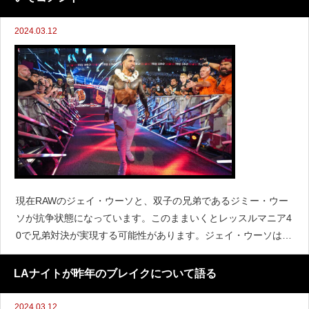
2024.03.12
現在RAWのジェイ・ウーソと、双子の兄弟であるジミー・ウー
ソが抗争状態になっています。このままいくとレッスルマニア4
0で兄弟対決が実現する可能性があります。ジェイ・ウーソは
『Tim & Eli on Battleground,』のインタビューで、ジミーとレッ
スルマニアで戦う可能性につ
LAナイトが昨年のブレイクについて語る
2024.03.12