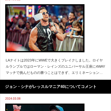
LAナイトは2023年にWWEで大きくブレイクしました。ロイヤ
ルランブルではローマン・レインズのユニバーサル王座に4WAY
マッチで挑んだものの勝つことはできず、エリミネーション・
チェンバーではAJスタイルズの邪魔が入ってレッスルマニア40
での王座挑戦権を逃しました。現在はそのAJスタ
ジョン・シナがレッスルマニア40についてコメント
2024.03.08