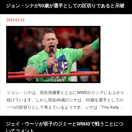
者は『The Bump』に出演し、ブロン・ブレイカー
ジョン・シナが50歳が選手としての区切りであると示唆
2024.03.13
ジョン・シナは、現在俳優業とともにWWEのリングにも上がり
続けています。しかし現在46歳のシナは、50歳を選手としての
一つの区切りとして考えているようです。シナは『The Kelly Cl
arkson Show』で次のように語りました。「50歳は私にとって
絶対的な一線だ。その
ジェイ・ウーソが双子のジミーとWM40で戦うことにつ
いてコメント