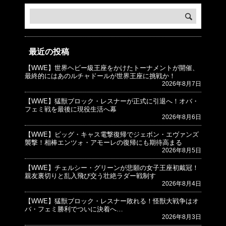
最近の投稿
【WWE】世界ヘビー級王座をかけたトーナメントが開催、
© プロレスJunkie ～WWEの最新情報 USA～
最終的にはあのルチャドールが世界王座に挑戦か！
2026年8月7日
【WWE】猛獣ブロック・レスナーが正式に引退へ！オバ・
フェミ戦を最後に現役生活へ幕
2026年8月6日
【WWE】ビッグ・キャス電撃復帰でジェボン・エヴァンズ
襲撃！相棒エンツォ・アモーレの復帰にも期待高まる
2026年8月5日
【WWE】チェルシー・グリーンが悲願の女子王座初戴冠！
親友裏切りと乱入飛び交う壮絶ラダー戦制す
2026年8月4日
【WWE】猛獣ブロック・レスナー敗れる！怪獣大戦争はオ
バ・フェミ勝利でついに決着へ…
2026年8月3日