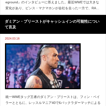
eground』のインタビューに答えました。最近WWEでは大きな
変化があり、ビンス・マクマホンが会社を去った一方で、RAW
が来年からアメリカなどでネットフリックスで配信されること
が決定しています。AJスタイルズはマクマ
ダミアン・プリーストがキャッシュインの可能性につい
て言及
2024.03.16
統一WWEタッグ王者のダミアン・プリーストは、フィン・ベイ
ラーとともに、レッスルマニア40で6パックラダーマッチによる