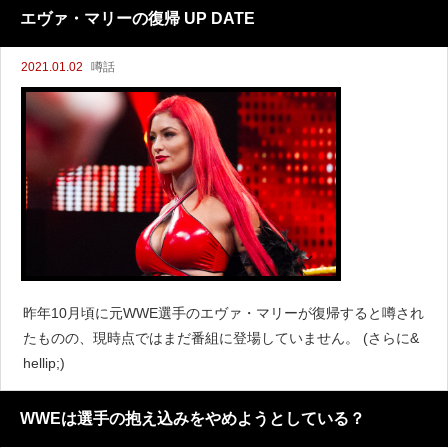
mack Downでストリート・プロフィッツ対ロバ
エヴァ・マリーの復帰 UP DATE
2021.01.02
噂話
昨年10月頃に元WWE選手のエヴァ・マリーが復帰すると噂され
たものの、現時点ではまだ番組に登場していません。 (さらに&
hellip;)
WWEは選手の抱え込みをやめようとしている？