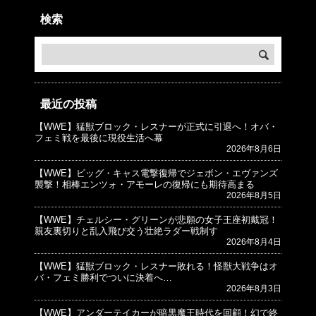
検索
最近の投稿
【WWE】猛獣ブロック・レスナーが正式に引退へ！オバ・
© プロレスJunkie ～WWEの最新情報 USA～
フェミ戦を最後に現役生活へ幕
2026年8月6日
【WWE】ビッグ・キャス電撃復帰でジェボン・エヴァンズ
襲撃！相棒エンツォ・アモーレの復帰にも期待高まる
2026年8月5日
【WWE】チェルシー・グリーンが悲願の女子王座初戴冠！
親友裏切りと乱入飛び交う壮絶ラダー戦制す
2026年8月4日
【WWE】猛獣ブロック・レスナー敗れる！怪獣大戦争はオ
バ・フェミ勝利でついに決着へ…
2026年8月3日
【WWE】アンダーテイカーが暗黒魔王時代を回顧！幻で終