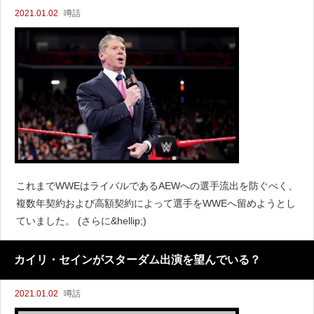
2021.01.02
噂話
これまでWWEはライバルであるAEWへの選手流出を防ぐべく、
複数年契約および高額契約によって選手をWWEへ留めようとし
ていました。 (さらに&hellip;)
カイリ・セインがスターダム出演を望んでいる？
2021.01.02
噂話