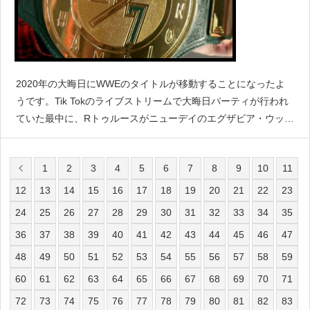
2020年の大晦日にWWEのタイトルが移動することになったよ
うです。Tik Tokのライブストリームで大晦日パーティが行われ
ていた最中に、Rトゥルースがニューデイのエグザビア・ウッ
ズ、コフィ・キングストンと話していたところ、後ろから現わ
れたエンジェル・ガルサが丸め込んで3カウントを奪い、24
1
2
3
4
5
6
7
8
9
10
11
12
13
14
15
16
17
18
19
20
21
22
23
24
25
26
27
28
29
30
31
32
33
34
35
36
37
38
39
40
41
42
43
44
45
46
47
48
49
50
51
52
53
54
55
56
57
58
59
60
61
62
63
64
65
66
67
68
69
70
71
72
73
74
75
76
77
78
79
80
81
82
83