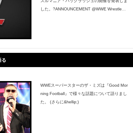
スルマニア・バックラッシュの開催を発表しま
した。?ANNOUNCEMENT @WWE Wrestlema
nia Backlash - Premium Live Event?️ Pre Sale :
Fe
語る
WWEスーパースターのザ・ミズは『Good Mor
ning Football』で様々な話題について語りまし
た。 (さらに&hellip;)