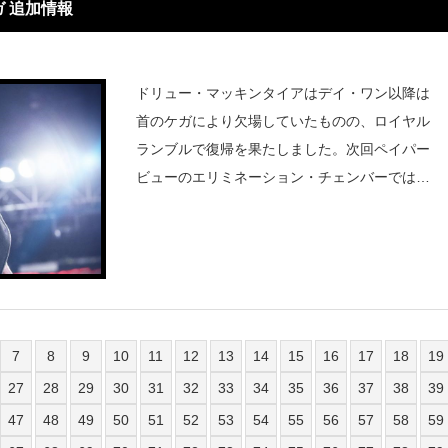
 追加情報
ドリュー・マッキンタイアはデイ・ワン以降は
首のケガにより欠場していたものの、ロイヤル
ランブルで復帰を果たしました。次回ペイパー
ビューのエリミネーション・チェンバーでは、
マッドキャップ・モスとの対戦が決定していま
す。レスリングオブザーバーのデイブ・メルツ
ァーによると、マッキンタイアは復
7
8
9
10
11
12
13
14
15
16
17
18
19
27
28
29
30
31
32
33
34
35
36
37
38
39
47
48
49
50
51
52
53
54
55
56
57
58
59