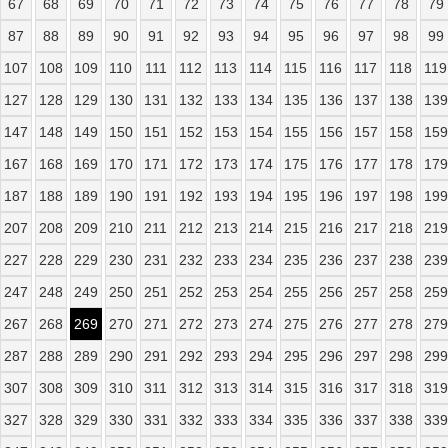
67
68
69
70
71
72
73
74
75
76
77
78
79
87
88
89
90
91
92
93
94
95
96
97
98
99
107
108
109
110
111
112
113
114
115
116
117
118
119
127
128
129
130
131
132
133
134
135
136
137
138
139
147
148
149
150
151
152
153
154
155
156
157
158
159
167
168
169
170
171
172
173
174
175
176
177
178
179
187
188
189
190
191
192
193
194
195
196
197
198
199
207
208
209
210
211
212
213
214
215
216
217
218
219
227
228
229
230
231
232
233
234
235
236
237
238
239
247
248
249
250
251
252
253
254
255
256
257
258
259
267
268
269
270
271
272
273
274
275
276
277
278
279
287
288
289
290
291
292
293
294
295
296
297
298
299
307
308
309
310
311
312
313
314
315
316
317
318
319
327
328
329
330
331
332
333
334
335
336
337
338
339