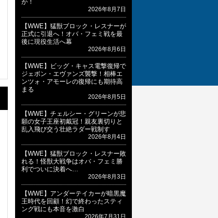
か！
2026年8月7日
【WWE】猛獣ブロック・レスナーが
正式に引退へ！オバ・フェミ戦を最
後に現役生活へ幕
2026年8月6日
【WWE】ビッグ・キャス電撃復帰で
ジェボン・エヴァンズ襲撃！相棒エ
ンツォ・アモーレの復帰にも期待高
まる
2026年8月5日
【WWE】チェルシー・グリーンが悲
願の女子王座初戴冠！親友裏切りと
乱入飛び交う壮絶ラダー戦制す
2026年8月4日
【WWE】猛獣ブロック・レスナー敗
れる！怪獣大戦争はオバ・フェミ勝
利でついに決着へ…
2026年8月3日
【WWE】アンダーテイカーが暗黒魔
王時代を回顧！幻で終わったスティ
ング戦にも本音を激白
2026年7月31日