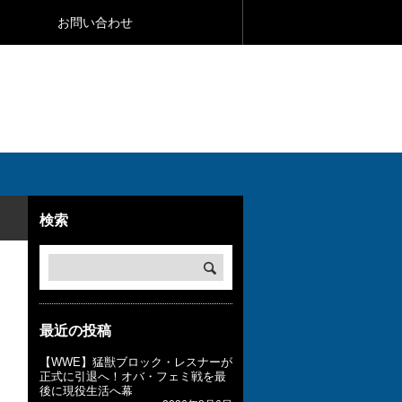
お問い合わせ
検索
最近の投稿
【WWE】猛獣ブロック・レスナーが
正式に引退へ！オバ・フェミ戦を最
後に現役生活へ幕