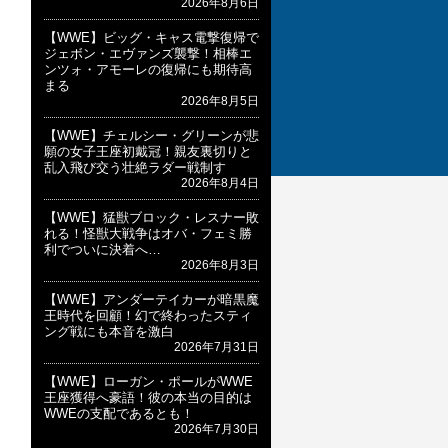
2026年8月6日
つ
【WWE】ビッグ・キャス電撃復帰で
ジェボン・エヴァンズ襲撃！相棒エ
ンツォ・アモーレの復帰にも期待高
まる
2026年8月5日
【WWE】チェルシー・グリーンが悲
願の女子王座初戴冠！親友裏切りと
乱入飛び交う壮絶ラダー戦制す
2026年8月4日
【WWE】猛獣ブロック・レスナー敗
れる！怪獣大戦争はオバ・フェミ勝
利でついに決着へ…
2026年8月3日
【WWE】アンダーテイカーが暗黒魔
王時代を回顧！幻で終わったスティ
ング戦にも本音を激白
2026年7月31日
【WWE】ローガン・ポールがWWE
ケ
王座獲得へ豪語！彼の本当の目的は
WWEの支配であるとも！
2026年7月30日