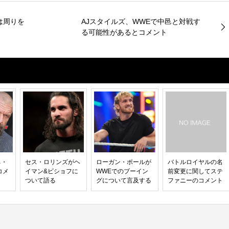
は周りを
AJスタイルズ、WWEで中邑と対戦す
る可能性があるとコメント
ネ・
セス・ロリンズがヘ
ローガン・ポールが
バトルロイヤルの名
コメ
イマン&ビショフに
WWEでのブーイン
前変更に関してステ
ついて語る
グについて言及する
ファニーのコメント