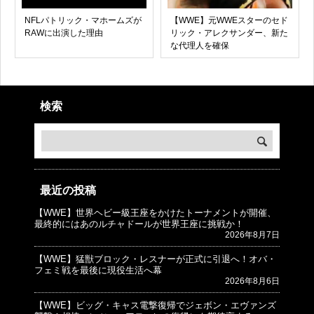
NFLパトリック・マホームズが
【WWE】元WWEスターのセド
RAWに出演した理由
リック・アレクサンダー、新た
な代理人を確保
検索
最近の投稿
【WWE】世界ヘビー級王座をかけたトーナメントが開催、
© プロレスJunkie ～WWEの最新情報 USA～
最終的にはあのルチャドールが世界王座に挑戦か！
2026年8月7日
【WWE】猛獣ブロック・レスナーが正式に引退へ！オバ・
フェミ戦を最後に現役生活へ幕
2026年8月6日
【WWE】ビッグ・キャス電撃復帰でジェボン・エヴァンズ