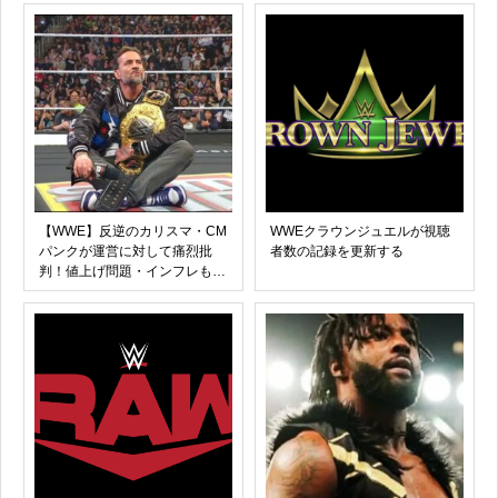
【WWE】反逆のカリスマ・CM
WWEクラウンジュエルが視聴
パンクが運営に対して痛烈批
者数の記録を更新する
判！値上げ問題・インフレも絡
めたまさかのマイク爆弾が大爆
発！