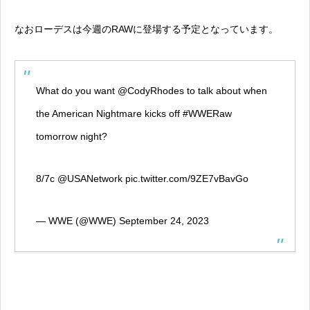
なおローデスは今週のRAWに登場する予定となっています。
What do you want
@CodyRhodes
to talk about when
the American Nightmare kicks off
#WWERaw
tomorrow night?
8/7c
@USANetwork
pic.twitter.com/9ZE7vBavGo
— WWE (@WWE)
September 24, 2023