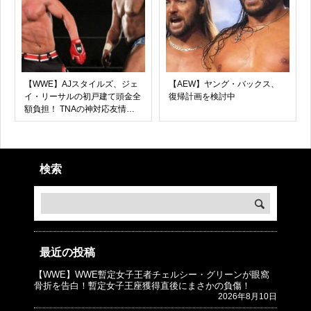
【WWE】AJスタイルズ、ジェ
【AEW】ヤング・バックス、
イ・リーサルの初戸建て頭金全
復帰計画を検討中
額負担！ TNAの神対応友情物
語
検索
最近の投稿
【WWE】WWE暫定女子王者チェルシー・グリーンが眼窩
© プロレスJunkie ～WWEの最新情報 USA～
骨折を告白！暫定女子王座獲得直後にまさかの負傷！
2026年8月10日